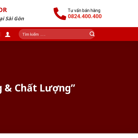
OR
Tư vấn bán hàng
0824.400.400
ại Sài Gòn
Tìm
kiếm:
g & Chất Lượng”