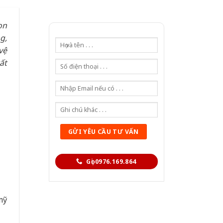
ọn
g,
vệ
ất
Gọi 0976.169.864
mỹ