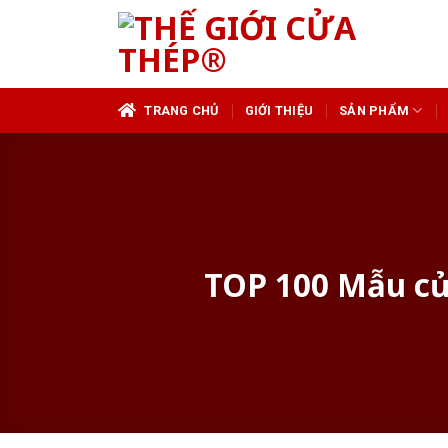
Skip
to
content
TRANG CHỦ
GIỚI THIỆU
SẢN PHẨM
TOP 100 Mẫu cử