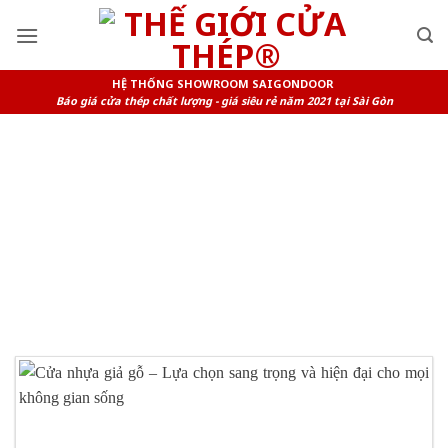
Skip
to
content
HỆ THỐNG SHOWROOM SAIGONDOOR
Báo giá cửa thép chất lượng - giá siêu rẻ năm 2021 tại Sài Gòn
TAG ARCHIVES:
CỬA NHỰA
GIẢ GỖ