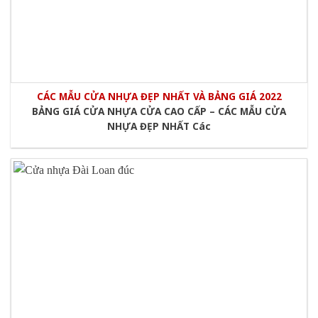
CÁC MẪU CỬA NHỰA ĐẸP NHẤT VÀ BẢNG GIÁ 2022
BẢNG GIÁ CỬA NHỰA CỬA CAO CẤP – CÁC MẪU CỬA
NHỰA ĐẸP NHẤT Các