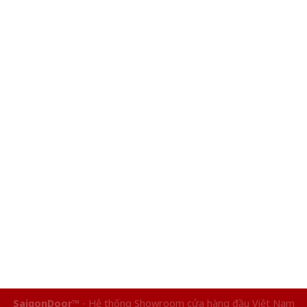
SaigonDoor™
- Hệ thống Showroom cửa hàng đầu Việt Nam