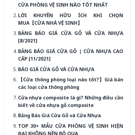
CỬA PHÒNG VỆ SINH NÀO TỐT NHẤT
LỜI KHUYÊN HỮU ÍCH KHI CHỌN
MUA【CỬA NHÀ VỆ SINH】
BẢNG BÁO GIÁ CỬA GỖ VÀ CỬA NHỰA
[8/2021]
BẢNG BÁO GIÁ CỬA GỖ | CỬA NHỰA CAO
CẤP [11/2021]
BÁO GIÁ CỬA GỖ VÀ CỬA NHỰA
【Cửa thông phòng loại nào tốt?】Giá bán
các loại cửa thông phòng
Cửa nhựa composite là gì? Những điều cần
biết về cửa nhựa gỗ composite
Bảng Báo Giá Cửa Gỗ và Cửa Nhựa
TOP 30+ MẪU CỬA PHÒNG VỆ SINH HIỆN
ĐẠI KHÔNG NÊN BỎ QUA