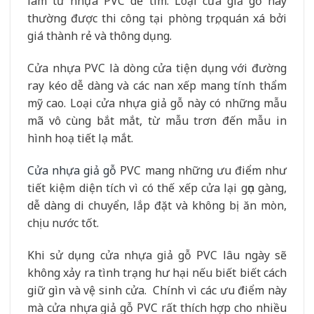
làm từ nhựa PVC dễ tìm. Loại cửa giả gỗ này
thường được thi công tại phòng trọ, quán xá bởi
giá thành rẻ và thông dụng.
Cửa nhựa PVC là dòng cửa tiện dụng với đường
ray kéo dễ dàng và các nan xếp mang tính thẩm
mỹ cao. Loại cửa nhựa giả gỗ này có những mẫu
mã vô cùng bắt mắt, từ mẫu trơn đến mẫu in
hình hoạ tiết lạ mắt.
Cửa nhựa giả gỗ
PVC mang những ưu điểm như
tiết kiệm diện tích vì có thế xếp cửa lại gọn gàng,
dễ dàng di chuyển, lắp đặt và không bị ăn mòn,
chịu nước tốt.
Khi sử dụng cửa nhựa giả gỗ PVC lâu ngày sẽ
không xảy ra tình trạng hư hại nếu biết biết cách
giữ gìn và vệ sinh cửa. Chính vì các ưu điểm này
mà cửa nhựa giả gỗ PVC rất thích hợp cho nhiều