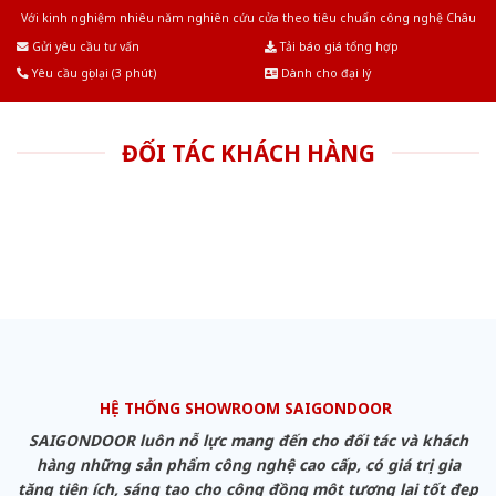
Với kinh nghiệm nhiêu năm nghiên cứu cửa theo tiêu chuẩn công nghệ Châu
Âu.Chúng tôi tự tin là nhà sản xuất & cung cấp hàng đầu tại Việt Nam!
Gửi yêu cầu tư vấn
Tải báo giá tổng hợp
Yêu cầu gọi lại (3 phút)
Dành cho đại lý
ĐỐI TÁC KHÁCH HÀNG
HỆ THỐNG SHOWROOM SAIGONDOOR
SAIGONDOOR luôn nỗ lực mang đến cho đối tác và khách
hàng những sản phẩm công nghệ cao cấp, có giá trị gia
tăng tiện ích, sáng tạo cho cộng đồng một tương lai tốt đẹp