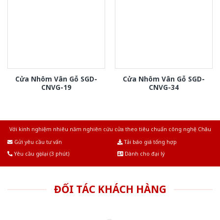
Cửa Nhôm Vân Gỗ SGD-
Cửa Nhôm Vân Gỗ SGD-
CNVG-19
CNVG-34
Với kinh nghiệm nhiêu năm nghiên cứu cửa theo tiêu chuẩn công nghệ Châu
Âu.Chúng tôi tự tin là nhà sản xuất & cung cấp hàng đầu tại Việt Nam!
Gửi yêu cầu tư vấn
Tải báo giá tổng hợp
Yêu cầu gọi lại (3 phút)
Dành cho đại lý
ĐỐI TÁC KHÁCH HÀNG