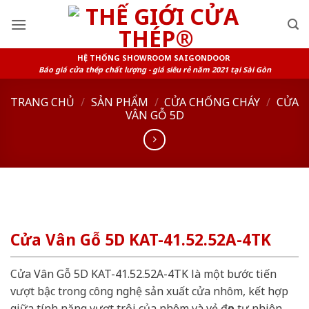
Skip
to
content
HỆ THỐNG SHOWROOM SAIGONDOOR
Báo giá cửa thép chất lượng - giá siêu rẻ năm 2021 tại Sài Gòn
TRANG CHỦ
/
SẢN PHẨM
/
CỬA CHỐNG CHÁY
/
CỬA
VÂN GỖ 5D
Cửa Vân Gỗ 5D KAT-41.52.52A-4TK
Cửa Vân Gỗ 5D KAT-41.52.52A-4TK là một bước tiến
vượt bậc trong công nghệ sản xuất cửa nhôm, kết hợp
giữa tính năng vượt trội của nhôm và vẻ đẹp tự nhiên