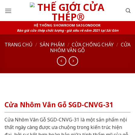
Skip
to
content
HỆ THỐNG SHOWROOM SAIGONDOOR
Báo giá cửa thép chất lượng - giá siêu rẻ năm 2021 tại Sài Gòn
TRANG CHỦ
/
SẢN PHẨM
/
CỬA CHỐNG CHÁY
/
CỬA
NHÔM VÂN GỖ
Cửa Nhôm Vân Gỗ SGD-CNVG-31
Cửa Nhôm Vân Gỗ SGD-CNVG-31 là một sản phẩm nội
thất ngày càng được ưa chuộng trong kiến trúc hiện
đại, bởi sự kết hợp hoàn hảo giữa tính thẩm mỹ của gỗ