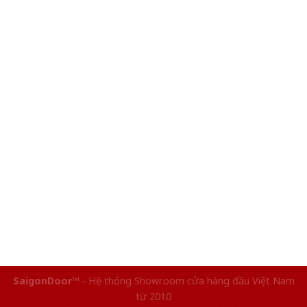
SaigonDoor™
- Hệ thống Showroom cửa hàng đầu Việt Nam
từ 2010