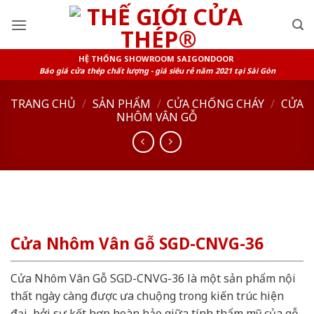
Skip
to
content
HỆ THỐNG SHOWROOM SAIGONDOOR
Báo giá cửa thép chất lượng - giá siêu rẻ năm 2021 tại Sài Gòn
TRANG CHỦ
/
SẢN PHẨM
/
CỬA CHỐNG CHÁY
/
CỬA
NHÔM VÂN GỖ
Cửa Nhôm Vân Gỗ SGD-CNVG-36
Cửa Nhôm Vân Gỗ SGD-CNVG-36 là một sản phẩm nội
thất ngày càng được ưa chuộng trong kiến trúc hiện
đại, bởi sự kết hợp hoàn hảo giữa tính thẩm mỹ của gỗ