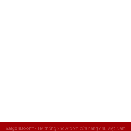
SaigonDoor™
- Hệ thống Showroom cửa hàng đầu Việt Nam