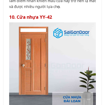
làm điểm nhấn khiến mẫu cửa này trở nên lạ mắt
và được nhiều người lựa chọn.
10. Cửa nhựa YY-42