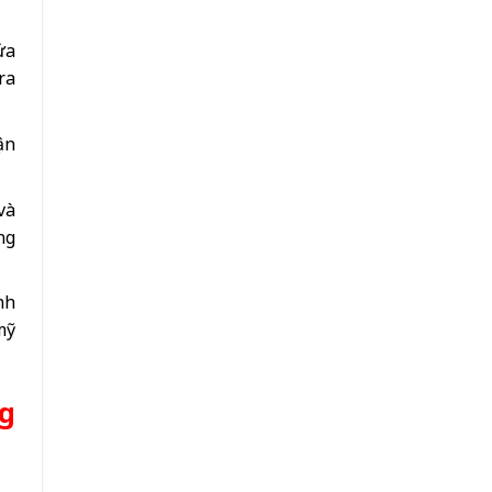
ửa
ra
ận
và
ng
nh
mỹ
g