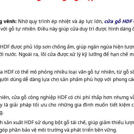
g vênh
:
Nhờ quy trình ép nhiệt và áp lực lớn,
cửa gỗ HDF
với gỗ tự nhiên. Điều này giúp cửa duy trì được hình dáng 
HDF được phủ lớp sơn chống ẩm, giúp ngăn ngừa hiện tượ
i nước. Ngoài ra, lõi cửa được xử lý kỹ lưỡng để hạn chế m
a HDF có thể mô phỏng nhiều loại vân gỗ tự nhiên, từ gỗ sồ
người dùng dễ dàng lựa chọn sản phẩm phù hợp với phong cá
nhiên, cửa gỗ công nghiệp HDF có chi phí thấp hơn nhưng v
 là giải pháp tối ưu cho những gia đình muốn tiết kiệm c
g.
h sản xuất HDF sử dụng bột gỗ tái chế, giúp giảm thiểu lượ
 góp phần bảo vệ môi trường và phát triển bền vững.