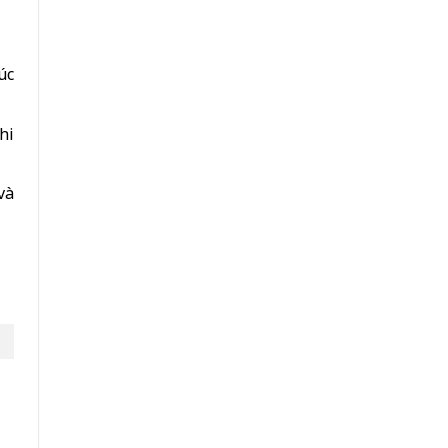
úc
hi
và