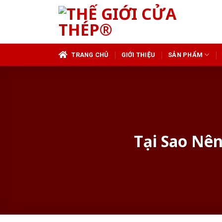
Skip
to
content
TRANG CHỦ
GIỚI THIỆU
SẢN PHẨM
Tại Sao Nê