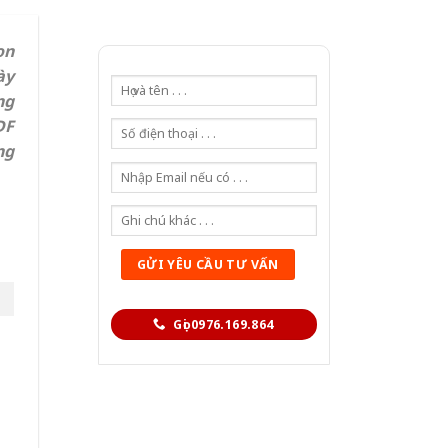
ọn
ày
ng
DF
ng
Gọi 0976.169.864