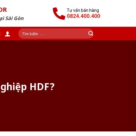
OR
Tư vấn bán hàng
0824.400.400
ại Sài Gòn
Tìm
kiếm:
Nghiệp HDF?