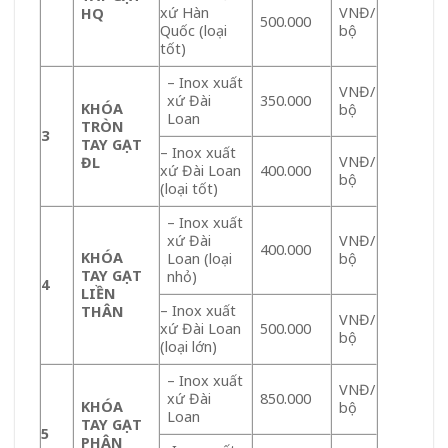
xứ Hàn
VNĐ/
HQ
500.000
Quốc (loại
bộ
tốt)
– Inox xuất
VNĐ/
xứ Đài
350.000
KHÓA
bộ
Loan
TRÒN
3
TAY GẠT
– Inox xuất
VNĐ/
ĐL
xứ Đài Loan
400.000
bộ
(loại tốt)
– Inox xuất
xứ Đài
VNĐ/
400.000
KHÓA
Loan (loại
bộ
TAY GẠT
nhỏ)
4
LIỀN
– Inox xuất
THÂN
VNĐ/
xứ Đài Loan
500.000
bộ
(loại lớn)
– Inox xuất
VNĐ/
xứ Đài
850.000
KHÓA
bộ
Loan
TAY GẠT
5
PHÂN