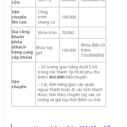
cửa
Vận
Công
chuyển
trình
100.000
lên cao
chung cư
Gia công
Khóa tròn
70.000
khoét
khóa
Khóa điện tử
(khách
Khóa tay
100.000
thêm
hàng cung
gạt
150.000đ/bộ
cấp khóa)
– Số lượng giao hàng dưới 5 bộ
trong nội thành Tp.HCM phụ thu
thêm
450.000
VNĐ/chuyến.
Vận
– Các đơn hàng giao các quận
chuyển
ngoại thành hoặc đi các tỉnh khách
được tính theo chuyến tùy vào số
lượng và giá tùy thời điểm cụ thể.