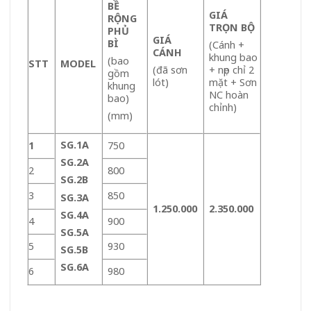
BỀ
GIÁ
RỘNG
TRỌN BỘ
PHỦ
GIÁ
BÌ
(Cánh +
CÁNH
khung bao
(bao
STT
MODEL
(đã sơn
+ nẹp chỉ 2
gồm
lót)
mặt + Sơn
khung
NC hoàn
bao)
chỉnh)
(mm)
SG.1A
1
750
SG.2A
2
800
SG.2B
3
850
SG.3A
1.250.000
2.350.000
SG.4A
4
900
SG.5A
5
930
SG.5B
SG.6A
6
980