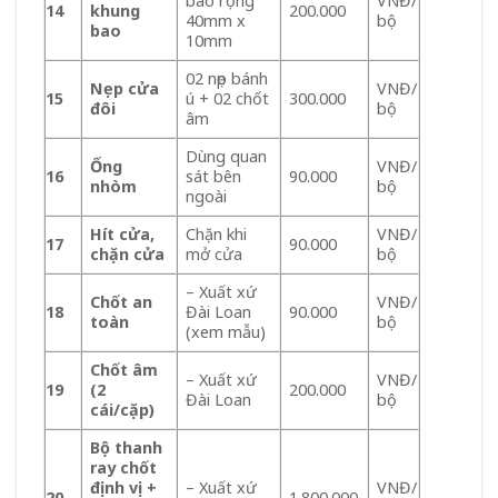
bao rộng
VNĐ/
14
khung
200.000
40mm x
bộ
bao
10mm
02 nẹp bánh
Nẹp cửa
VNĐ/
15
ú + 02 chốt
300.000
đôi
bộ
âm
Dùng quan
Ống
VNĐ/
16
sát bên
90.000
nhòm
bộ
ngoài
Hít cửa,
Chặn khi
VNĐ/
17
90.000
chặn cửa
mở cửa
bộ
– Xuất xứ
Chốt an
VNĐ/
18
Đài Loan
90.000
toàn
bộ
(xem mẫu)
Chốt âm
– Xuất xứ
VNĐ/
19
(2
200.000
Đài Loan
bộ
cái/cặp)
Bộ thanh
ray chốt
định vị +
– Xuất xứ
VNĐ/
20
1.800.000