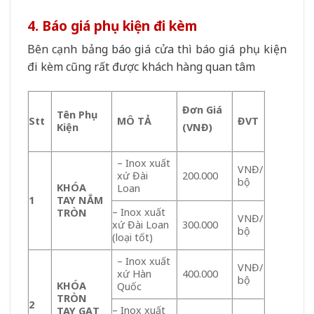
4. Báo giá phụ kiện đi kèm
Bên cạnh bảng báo giá cửa thì báo giá phụ kiện
đi kèm cũng rất được khách hàng quan tâm
Đơn Giá
Tên Phụ
Stt
MÔ TẢ
ĐVT
Kiện
(VNĐ)
– Inox xuất
VNĐ/
xứ Đài
200.000
bộ
KHÓA
Loan
1
TAY NẮM
– Inox xuất
TRÒN
VNĐ/
xứ Đài Loan
300.000
bộ
(loại tốt)
– Inox xuất
VNĐ/
xứ Hàn
400.000
bộ
KHÓA
Quốc
TRÒN
2
– Inox xuất
TAY GẠT