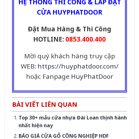
HỆ THỐNG THI CÔNG & LẮP ĐẶT
CỬA HUYPHATDOOR
Đặt Mua Hàng & Thi Công
HOTLINE:
0853.400.400
Mời quý khách hàng truy cập
WEB:
https://huyphatdoor.com
/
hoặc Fanpage
HuyPhatDoor
BÀI VIẾT LIÊN QUAN
Top 30+ mẫu cửa nhựa Đài Loan thịnh hành
nhất hiện nay
BÁO GIÁ CỬA GỖ CÔNG NGHIỆP HDF