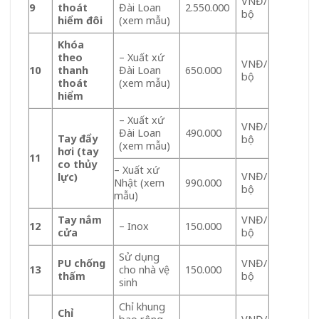
VNĐ/
9
thoát
Đài Loan
2.550.000
bộ
hiểm đôi
(xem mẫu)
Khóa
theo
– Xuất xứ
VNĐ/
10
thanh
Đài Loan
650.000
bộ
thoát
(xem mẫu)
hiểm
– Xuất xứ
VNĐ/
Đài Loan
490.000
Tay đẩy
bộ
(xem mẫu)
hơi (tay
11
co thủy
– Xuất xứ
VNĐ/
lực)
Nhật (xem
990.000
bộ
mẫu)
Tay nắm
VNĐ/
12
– Inox
150.000
cửa
bộ
Sử dụng
PU chống
VNĐ/
13
cho nhà vệ
150.000
thấm
bộ
sinh
Chỉ khung
Chỉ