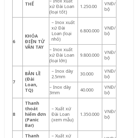
– Inox xuất
VNĐ/
THỂ
xứ Đài Loan
1.250.00
bộ
(loại tốt)
– Inox xuất
xứ Đài
VNĐ/
6.800.000
Loan (loại
bộ
KHÓA
nhỏ)
6
ĐIỆN TỬ
VÂN TAY
– Inox xuất
VNĐ/
xứ Đài Loan
9.800.000
bộ
(loại lớn)
– Inox dày
VNĐ/
BẢN LỀ
30.000
2.5mm
bộ
(Đài
7
Loan,
– Inox dày
VNĐ/
40.000
TQ)
3mm
bộ
Thanh
thoát
– Xuất xứ
VNĐ/
8
hiểm đơn
Đài Loan
1.350.000
bộ
(Panic
(xem mẫu)
Bar)
Thanh
– Xuất xứ