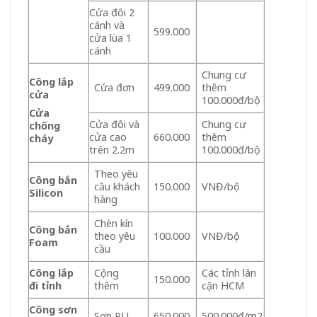
Cửa đôi 2
cánh và
599.000
cửa lùa 1
cánh
Chung cư
Công lắp
Cửa đơn
499.000
thêm
cửa
100.000đ/bộ
Cửa
Cửa đôi và
Chung cư
chống
cửa cao
660.000
thêm
cháy
trên 2.2m
100.000đ/bộ
Theo yêu
Công bắn
cầu khách
150.000
VNĐ/bộ
Silicon
hàng
Chèn kín
Công bắn
theo yêu
100.000
VNĐ/bộ
Foam
cầu
Công lắp
Cộng
Các tỉnh lân
150.000
đi tỉnh
thêm
cận HCM
Công sơn
Sơn PU
650.000
500.000đ/m2