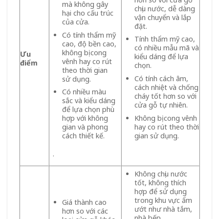
mà không gây
chịu nước, dễ dàng
hại cho cấu trúc
vận chuyển và lắp
của cửa.
đặt.
Có tính thẩm mỹ
Tính thẩm mỹ cao,
cao, độ bền cao,
có nhiều mẫu mã và
không bị cong
Ưu
kiểu dáng để lựa
vênh hay co rút
điểm
chọn.
theo thời gian
Có tính cách âm,
sử dụng.
cách nhiệt và chống
Có nhiều màu
cháy tốt hơn so với
sắc và kiểu dáng
cửa gỗ tự nhiên.
để lựa chọn phù
Không bị cong vênh
hợp với không
hay co rút theo thời
gian và phong
gian sử dụng.
cách thiết kế.
.
Không chịu nước
tốt, không thích
hợp để sử dụng
trong khu vực ẩm
Giá thành cao
ướt như nhà tắm,
hơn so với các
nhà bếp.