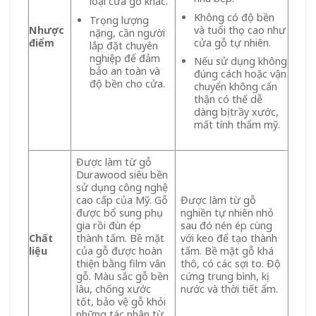
loại cửa gỗ khác.
Không có độ bền
Trọng lượng
và tuổi thọ cao như
Nhược
nặng, cần người
cửa gỗ tự nhiên.
điểm
lắp đặt chuyên
nghiệp để đảm
Nếu sử dụng không
bảo an toàn và
đúng cách hoặc vận
độ bền cho cửa.
chuyển không cẩn
thận có thể dễ
dàng bị trầy xước,
mất tính thẩm mỹ.
Được làm từ gỗ
Durawood siêu bền
sử dụng công nghệ
cao cấp của Mỹ. Gỗ
Được làm từ gỗ
được bổ sung phụ
nghiền tự nhiên nhỏ
gia rồi đùn ép
sau đó nén ép cùng
Chất
thành tấm. Bề mặt
với keo để tạo thành
liệu
của gỗ được hoàn
tấm. Bề mặt gỗ khá
thiện bằng film vân
thô, có các sợi to. Độ
gỗ. Màu sắc gỗ bền
cứng trung bình, kị
lâu, chống xước
nước và thời tiết ẩm.
tốt, bảo vệ gỗ khỏi
những tác nhân từ