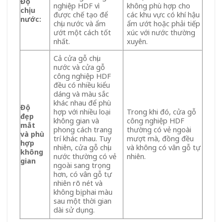
Độ
nghiệp HDF vì
không phù hợp cho
chịu
được chế tạo để
các khu vực có khí hậu
nước:
chịu nước và ẩm
ẩm ướt hoặc phải tiếp
ướt một cách tốt
xúc với nước thường
nhất.
xuyên.
Cả cửa gỗ chịu
nước và cửa gỗ
công nghiệp HDF
đều có nhiều kiểu
dáng và màu sắc
khác nhau để phù
Độ
hợp với nhiều loại
Trong khi đó, cửa gỗ
đẹp
không gian và
công nghiệp HDF
mắt
phong cách trang
thường có vẻ ngoài
và phù
trí khác nhau. Tuy
mượt mà, đồng đều
hợp
nhiên, cửa gỗ chịu
và không có vân gỗ tự
không
nước thường có vẻ
nhiên.
gian
ngoài sang trọng
hơn, có vân gỗ tự
nhiên rõ nét và
không bị phai màu
sau một thời gian
dài sử dụng.