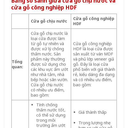
Bảng so sánh giữa cửa gỗ chịu nước và
cửa gỗ công nghiệp HDF
Cửa gỗ công nghiệp
Cửa gỗ chịu nước
HDF
Cửa gỗ chịu nước là
loại cửa được làm
từ gỗ tự nhiên và
Cửa gỗ công nghiệp
được xử lý chống
HDF là loại cửa được
thấm nước. Sản
sản xuất từ ván MDF
phẩm này thường
và phủ lớp veneer giả
Tổng
được sử dụng cho
gỗ. Đây là loại cửa
quan:
các khu vực ẩm ướt
phổ biến với giá thành
như nhà tắm, nhà
rẻ, kiểu dáng đa dạng
bếp hoặc sân vườn.
và có nhiều ưu điểm,
Cửa gỗ chịu nước
bao gồm:
có nhiều ưu điểm,
bao gồm:
Tính chống
thấm nước tốt,
Giá thành thấp
có thể sử dụng
trong môi
Trọng lượng nhẹ
trường ẩm ướt
hơn so với cửa gỗ