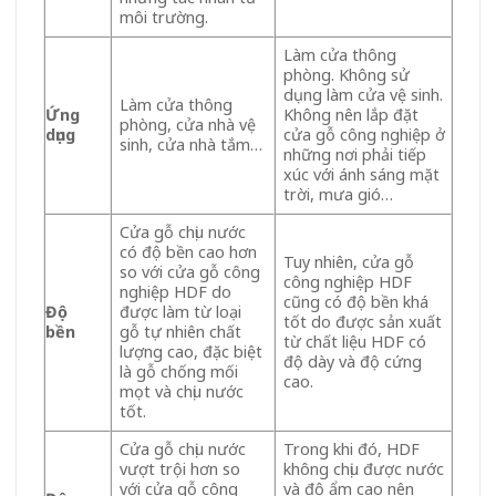
môi trường.
Làm cửa thông
phòng. Không sử
dụng làm cửa vệ sinh.
Làm cửa thông
Ứng
Không nên lắp đặt
phòng, cửa nhà vệ
dụng
cửa gỗ công nghiệp ở
sinh, cửa nhà tắm…
những nơi phải tiếp
xúc với ánh sáng mặt
trời, mưa gió…
Cửa gỗ chịu nước
có độ bền cao hơn
Tuy nhiên, cửa gỗ
so với cửa gỗ công
công nghiệp HDF
nghiệp HDF do
cũng có độ bền khá
Độ
được làm từ loại
tốt do được sản xuất
bền
gỗ tự nhiên chất
từ chất liệu HDF có
lượng cao, đặc biệt
độ dày và độ cứng
là gỗ chống mối
cao.
mọt và chịu nước
tốt.
Cửa gỗ chịu nước
Trong khi đó, HDF
vượt trội hơn so
không chịu được nước
với cửa gỗ công
và độ ẩm cao nên