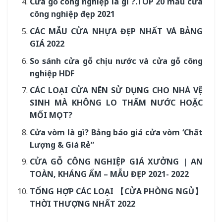
Cửa gỗ công nghiệp là gì ?.TOP 20 mẫu cửa
công nghiệp đẹp 2021
CÁC MẪU CỬA NHỰA ĐẸP NHẤT VÀ BẢNG
GIÁ 2022
So sánh cửa gỗ chịu nước và cửa gỗ công
nghiệp HDF
CÁC LOẠI CỬA NÊN SỬ DỤNG CHO NHÀ VỆ
SINH MÀ KHÔNG LO THẤM NƯỚC HOẶC
MỐI MỌT?
Cửa vòm là gì? Bảng báo giá cửa vòm ‘Chất
Lượng & Giá Rẻ”
CỬA GỖ CÔNG NGHIỆP GIÁ XƯỞNG | AN
TOÀN, KHÁNG ẨM – MẪU ĐẸP 2021- 2022
TỔNG HỢP CÁC LOẠI 【CỬA PHÒNG NGỦ】
THỜI THƯỢNG NHẤT 2022