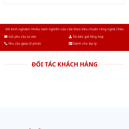
Với kinh nghiệm nhiêu năm nghiên cứu cửa theo tiêu chuẩn công nghệ Châu
Âu.Chúng tôi tự tin là nhà sản xuất & cung cấp hàng đầu tại Việt Nam!
Gửi yêu cầu tư vấn
Tải báo giá tổng hợp
Yêu cầu gọi lại (3 phút)
Dành cho đại lý
ĐỐI TÁC KHÁCH HÀNG