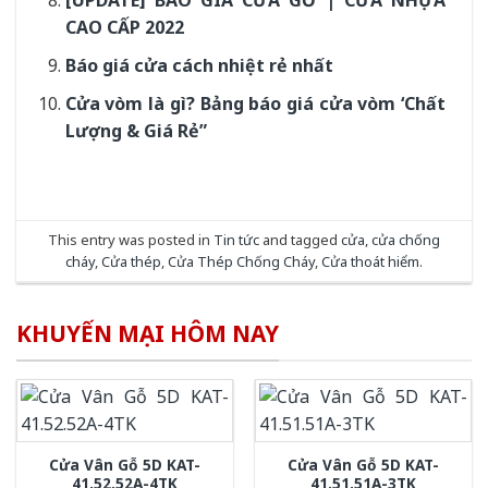
[UPDATE] BÁO GIÁ CỬA GỖ | CỬA NHỰA
CAO CẤP 2022
Báo giá cửa cách nhiệt rẻ nhất
Cửa vòm là gì? Bảng báo giá cửa vòm ‘Chất
Lượng & Giá Rẻ”
This entry was posted in
Tin tức
and tagged
cửa
,
cửa chống
cháy
,
Cửa thép
,
Cửa Thép Chống Cháy
,
Cửa thoát hiểm
.
KHUYẾN MẠI HÔM NAY
Cửa Vân Gỗ 5D KAT-
Cửa Vân Gỗ 5D KAT-
41.52.52A-4TK
41.51.51A-3TK