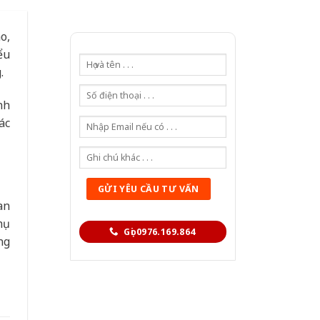
o,
ểu
.
nh
ác
an
hụ
Gọi 0976.169.864
ng