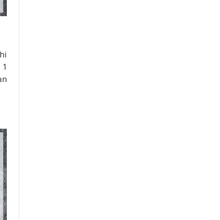
hi
 1
ạn