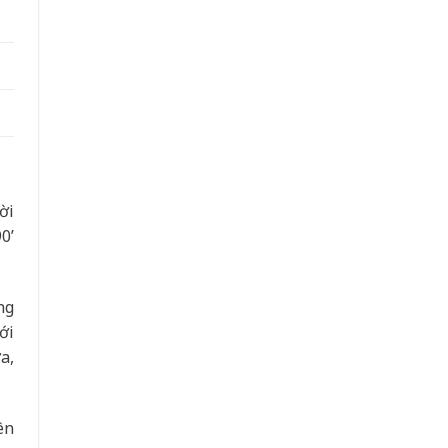
ời
0’
ng
ới
a,
ên