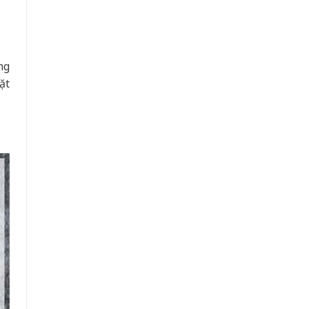
ng
ặt