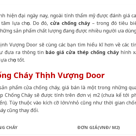
đình hiện đại ngày nay, ngoài tính thẩm mỹ được đánh giá ca
 tâm lựa chọn. Do đó,
cửa chống cháy
– trong đó tiêu bi
những sản phẩm chất lượng đang được nhiều người ưa dùng
hịnh Vượng Door sẽ cùng các bạn tìm hiểu kĩ hơn về các tí
ư đưa ra thông tin
báo giá cửa thép chống cháy
hính x
a chọn tốt.
ống Cháy Thịnh Vượng Door
 sản phẩm cửa chống cháy, giá bán là một trong những qu
p Chống Cháy sẽ được tính trên đơn vị m2 (chưa kể tới p
yển). Tùy thuộc vào kích cỡ lớn/nhỏ cũng như thời gian chố
áy cũng thay đổi.
NG CHÁY
ĐƠN GIÁ(VNĐ/ M2)