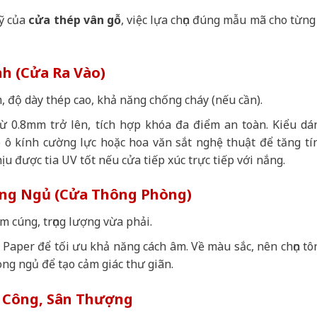
mỹ của
cửa thép vân gỗ
, việc lựa chọn đúng mẫu mã cho từng 
h (Cửa Ra Vào)
, độ dày thép cao, khả năng chống cháy (nếu cần).
ừ 0.8mm trở lên, tích hợp khóa đa điểm an toàn. Kiểu dá
ó ô kính cường lực hoặc hoa văn sắt nghệ thuật để tăng tí
chịu được tia UV tốt nếu cửa tiếp xúc trực tiếp với nắng.
ng Ngủ (Cửa Thông Phòng)
 cúng, trọng lượng vừa phải.
 Paper để tối ưu khả năng cách âm. Về màu sắc, nên chọn tô
ng ngủ để tạo cảm giác thư giãn.
 Công, Sân Thượng