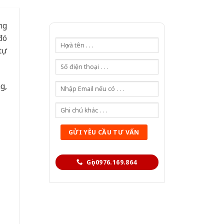
ng
đó
tự
g,
Gọi 0976.169.864