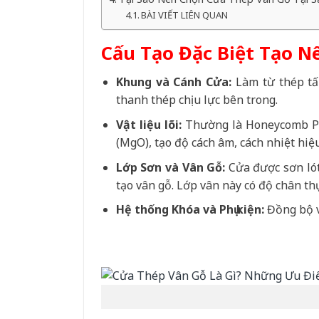
BÀI VIẾT LIÊN QUAN
Cấu Tạo Đặc Biệt Tạo N
Khung và Cánh Cửa:
Làm từ thép tấm
thanh thép chịu lực bên trong.
Vật liệu lõi:
Thường là Honeycomb Pap
(MgO), tạo độ cách âm, cách nhiệt hiệ
Lớp Sơn và Vân Gỗ:
Cửa được sơn lót
tạo vân gỗ. Lớp vân này có độ chân th
Hệ thống Khóa và Phụ kiện:
Đồng bộ vớ