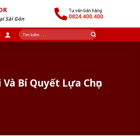
OR
Tư vấn bán hàng
0824.400.400
ại Sài Gòn
Tìm
kiếm:
Và Bí Quyết Lựa Chọn