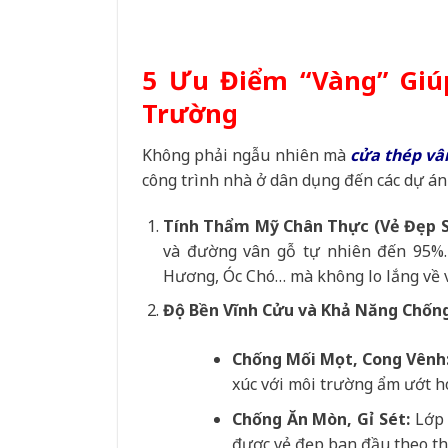
5 Ưu Điểm “Vàng” Giú
Trường
Không phải ngẫu nhiên mà
cửa thép vâ
công trình nhà ở dân dụng đến các dự án 
Tính Thẩm Mỹ Chân Thực (Vẻ Đẹp S
và đường vân gỗ tự nhiên đến 95%.
Hương, Óc Chó… mà không lo lắng về v
Độ Bền Vĩnh Cửu và Khả Năng Chống
Chống Mối Mọt, Cong Vênh
xúc với môi trường ẩm ướt ho
Chống Ăn Mòn, Gỉ Sét:
Lớp 
được vẻ đẹp ban đầu theo th