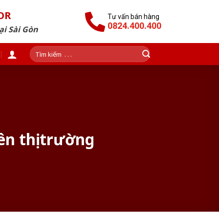
OR
Tư vấn bán hàng
0824.400.400
ại Sài Gòn
Tìm
kiếm:
n thị trường