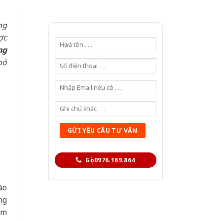
ng
ợc
ng
bỏ
Gọi 0976.169.864
ào
ng
ẩm