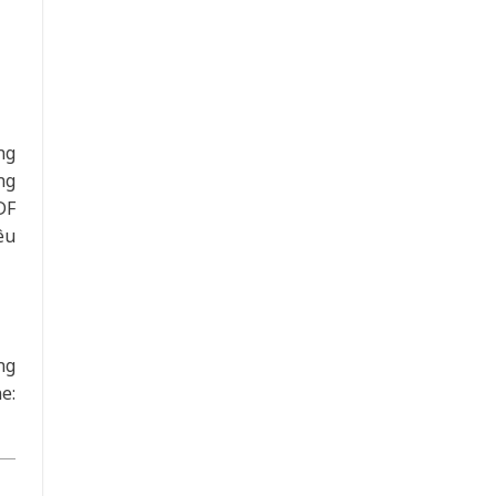
ng
ng
DF
êu
ng
e: