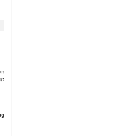
àn
ạt
ng