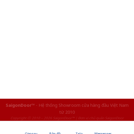
SaigonDoor™
- Hệ thống Showroom cửa hàng đầu Việt Nam
từ 2010
Copyright ⓒ 2010 – 2026 SaigonDoor™ | Đơn vị chủ quản SaigonDoor
Gọi ngay
Bản đồ
Zalo
Messenger