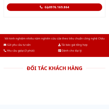
Gọi 0976.169.864
Với kinh nghiệm nhiêu năm nghiên cứu cửa theo tiêu chuẩn công nghệ Châu
Âu.Chúng tôi tự tin là nhà sản xuất & cung cấp hàng đầu tại Việt Nam!
Gửi yêu cầu tư vấn
Tải báo giá tổng hợp
Yêu cầu gọi lại (3 phút)
Dành cho đại lý
ĐỐI TÁC KHÁCH HÀNG