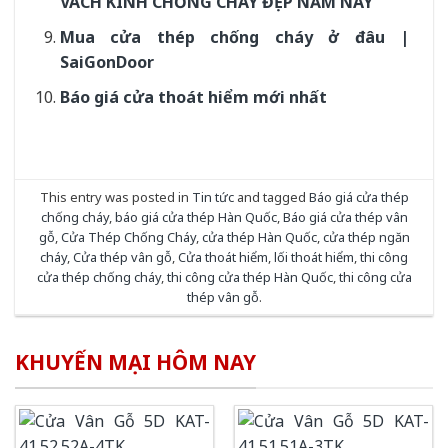
VÁCH KÍNH CHỐNG CHÁY ĐẸP NĂM NAY
Mua cửa thép chống cháy ở đâu |
SaiGonDoor
Báo giá cửa thoát hiểm mới nhất
This entry was posted in
Tin tức
and tagged
Báo giá cửa thép
chống cháy
,
báo giá cửa thép Hàn Quốc
,
Báo giá cửa thép vân
gỗ
,
Cửa Thép Chống Cháy
,
cửa thép Hàn Quốc
,
cửa thép ngăn
cháy
,
Cửa thép vân gỗ
,
Cửa thoát hiểm
,
lối thoát hiểm
,
thi công
cửa thép chống cháy
,
thi công cửa thép Hàn Quốc
,
thi công cửa
thép vân gỗ
.
KHUYẾN MẠI HÔM NAY