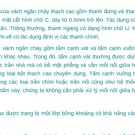
của vách ngăn cháy thạch cao gồm thanh đứng và tha
 mặt cắt hình chữ C, dày từ 0,5mm trở lên. Tác dụng c
ngăn. Thông thường, thanh ngang có dạng hình chữ U. 
i-vê có tác dụng định vị các thanh chính.
a vách ngăn cháy gồm tấm cạnh vát và tấm cạnh vuôn
 khác nhau. Trong đó, tấm cạnh vát thường được dù
ặc trần nhà mà có bề mặt phẳng và cần mối nối giữa h
g loại bột thạch cao chuyên dụng. Tấm cạnh vuông t
ng các loại trần chìm hoặc trần nổi cũng như hệ thố
 tấm này, chúng ta không cần phải xử lý mối nối giữa h
ao được trạng bị một lớp bông khoáng có khả năng cá