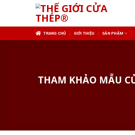
Skip
to
content
TRANG CHỦ
GIỚI THIỆU
SẢN PHẨM
THAM KHẢO MẪU CỬ