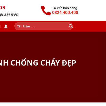
OR
Tư vấn bán hàng
0824.400.400
ại Sài Gòn
Tìm
kiếm:
NH CHỐNG CHÁY ĐẸP