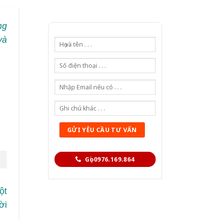
ng
và
Gọi 0976.169.864
ột
ời