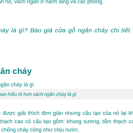
ăn hộ, vách ngăn ở hành lang và các phòng.
áy là gì? Báo giá cửa gỗ ngăn cháy chi tiết
găn cháy
bạn hiểu rõ hơn vách ngăn cháy là gì
 được giải thích đơn giản nhưng cấu tạo của nó lại k
 thạch cao có cấu tạo gồm: khung xương, tấm thạch c
ệt chống cháy cũng như chịu nước.