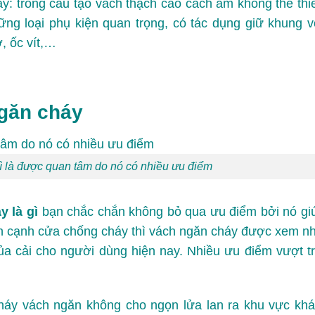
y: trong cấu tạo vách thạch cao cách âm không thể thi
ững loại phụ kiện quan trọng, có tác dụng giữ khung v
, ốc vít,…
ngăn cháy
ì là được quan tâm do nó có nhiều ưu điểm
y là gì
bạn chắc chắn không bỏ qua ưu điểm bởi nó gi
ên cạnh
cửa chống cháy
thì vách ngăn cháy được xem n
ủa cải cho người dùng hiện nay. Nhiều ưu điểm vượt tr
cháy vách ngăn không cho ngọn lửa lan ra khu vực khá