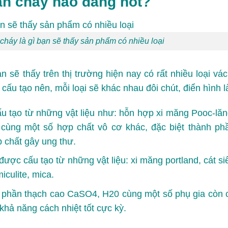
ăn cháy nào đang hot?
cháy là gì bạn sẽ thấy sản phẩm có nhiều loại
n sẽ thấy trên thị trường hiện nay có rất nhiều loại vác
ấu tạo nên, mỗi loại sẽ khác nhau đôi chút, điển hình l
 tạo từ những vật liệu như: hỗn hợp xi măng Pooc-lăn
chế cùng một số hợp chất vô cơ khác, đặc biệt thành ph
 chất gây ung thư.
ược cấu tạo từ những vật liệu: xi măng portland, cát si
miculite, mica.
 phần thạch cao CaSO4, H20 cùng một số phụ gia còn 
khả năng cách nhiệt tốt cực kỳ.