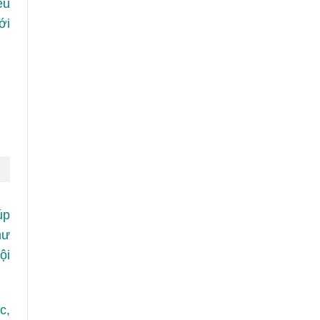
ếu
ới
úp
hư
ội
c,