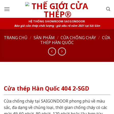
Skip
to
content
HỆ THỐNG SHOWROOM SAIGONDOOR
Báo giá cửa thép chất lượng - giá siêu rẻ năm 2021 tại Sài Gòn
TRANG CHỦ
/
SẢN PHẨM
/
CỬA CHỐNG CHÁY
/
CỬA
THÉP HÀN QUỐC
Cửa thép Hàn Quốc 404 2-SGD
Cửa chống cháy tại SAIGONDOOR phong phú về màu
sắc, đa dạng về chủng loại, thời gian chống cháy có các
mức độ 60 phút, 90 phút, 120 phút hoặc lâu hơn tùy