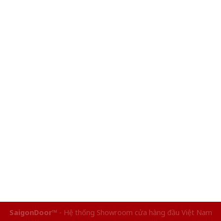
SaigonDoor™
- Hệ thống Showroom cửa hàng đầu Việt Nam