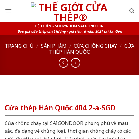
Skip
to
content
HỆ THỐNG SHOWROOM SAIGONDOOR
Báo giá cửa thép chất lượng - giá siêu rẻ năm 2021 tại Sài Gòn
TRANG CHỦ
/
SẢN PHẨM
/
CỬA CHỐNG CHÁY
/
CỬA
THÉP HÀN QUỐC
Cửa thép Hàn Quốc 404 2-a-SGD
Cửa chống cháy tại SAIGONDOOR phong phú về màu
sắc, đa dạng về chủng loại, thời gian chống cháy có các
mức độ 60 phút, 90 phút, 120 phút hoặc lâu hơn tùy