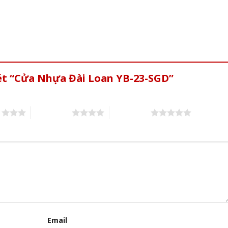
xét “Cửa Nhựa Đài Loan YB-23-SGD”
s
4 of 5 stars
5 of 5 stars
Email