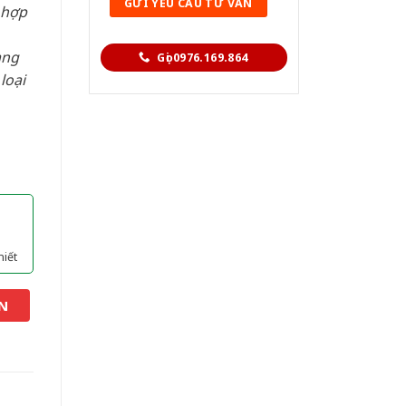
 hợp
àng
Gọi 0976.169.864
loại
hiết
N