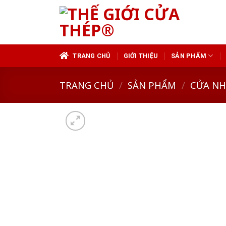
Skip
to
content
TRANG CHỦ
GIỚI THIỆU
SẢN PHẨM
TRANG CHỦ
/
SẢN PHẨM
/
CỬA N