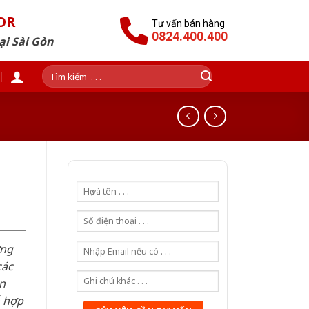
OR
Tư vấn bán hàng
0824.400.400
ại Sài Gòn
Tìm
kiếm:
ơng
các
n
ỗ hợp