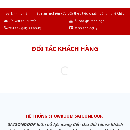
Với kinh nghiệm nhiêu năm nghiên cứu cửa theo tiêu chuẩn công nghệ Châu
Âu.Chúng tôi tự tin là nhà sản xuất & cung cấp hàng đầu tại Việt Nam!
Gửi yêu cầu tư vấn
Tải báo giá tổng hợp
Yêu cầu gọi lại (3 phút)
Dành cho đại lý
ĐỐI TÁC KHÁCH HÀNG
HỆ THỐNG SHOWROOM SAIGONDOOR
SAIGONDOOR luôn nỗ lực mang đến cho đối tác và khách