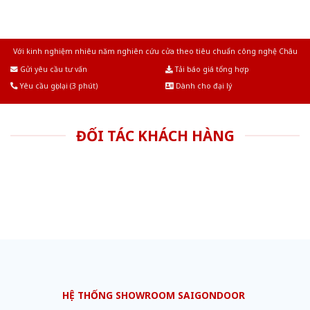
Với kinh nghiệm nhiêu năm nghiên cứu cửa theo tiêu chuẩn công nghệ Châu
Âu.Chúng tôi tự tin là nhà sản xuất & cung cấp hàng đầu tại Việt Nam!
Gửi yêu cầu tư vấn
Tải báo giá tổng hợp
Yêu cầu gọi lại (3 phút)
Dành cho đại lý
ĐỐI TÁC KHÁCH HÀNG
HỆ THỐNG SHOWROOM SAIGONDOOR