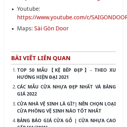
Youtube:
https://www.youtube.com/c/SAIGONDOO
Maps:
Sài Gòn Door
BÀI VIẾT LIÊN QUAN
TOP 50 MẪU【KỆ BẾP ĐẸP】- THEO XU
HƯỚNG HIỆN ĐẠI 2021
CÁC MẪU CỬA NHỰA ĐẸP NHẤT VÀ BẢNG
GIÁ 2022
CỬA NHÀ VỆ SINH LÀ GÌ?| NÊN CHỌN LOẠI
CỬA PHÒNG VỆ SINH NÀO TỐT NHẤT
BẢNG BÁO GIÁ CỬA GỖ | CỬA NHỰA CAO