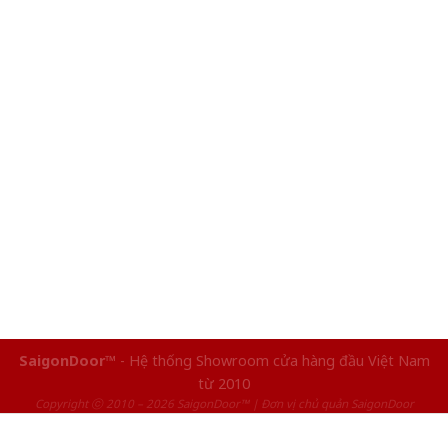
SaigonDoor™
- Hệ thống Showroom cửa hàng đầu Việt Nam
từ 2010
Copyright ⓒ 2010 – 2026 SaigonDoor™ | Đơn vị chủ quản SaigonDoor