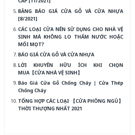
CẤP [11/2021]
BẢNG BÁO GIÁ CỬA GỖ VÀ CỬA NHỰA
[8/2021]
CÁC LOẠI CỬA NÊN SỬ DỤNG CHO NHÀ VỆ
SINH MÀ KHÔNG LO THẤM NƯỚC HOẶC
MỐI MỌT?
BÁO GIÁ CỬA GỖ VÀ CỬA NHỰA
LỜI KHUYÊN HỮU ÍCH KHI CHỌN
MUA【CỬA NHÀ VỆ SINH】
Báo Giá Cửa Gỗ Chống Cháy | Cửa Thép
Chống Cháy
TỔNG HỢP CÁC LOẠI 【CỬA PHÒNG NGỦ】
THỜI THƯỢNG NHẤT 2021