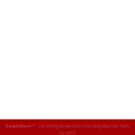
SaigonDoor™
- Hệ thống Showroom cửa hàng đầu Việt Nam
từ 2010