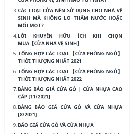
CỬA PHÒNG VỆ SINH NÀO TỐT NHẤT
CÁC LOẠI CỬA NÊN SỬ DỤNG CHO NHÀ VỆ
SINH MÀ KHÔNG LO THẤM NƯỚC HOẶC
MỐI MỌT?
LỜI KHUYÊN HỮU ÍCH KHI CHỌN
MUA【CỬA NHÀ VỆ SINH】
TỔNG HỢP CÁC LOẠI 【CỬA PHÒNG NGỦ】
THỜI THƯỢNG NHẤT 2021
TỔNG HỢP CÁC LOẠI 【CỬA PHÒNG NGỦ】
THỜI THƯỢNG NHẤT 2022
BẢNG BÁO GIÁ CỬA GỖ | CỬA NHỰA CAO
CẤP [11/2021]
BẢNG BÁO GIÁ CỬA GỖ VÀ CỬA NHỰA
[8/2021]
BÁO GIÁ CỬA GỖ VÀ CỬA NHỰA