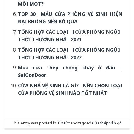
MỐI MỌT?
TOP 30+ MẪU CỬA PHÒNG VỆ SINH HIỆN
ĐẠI KHÔNG NÊN BỎ QUA
TỔNG HỢP CÁC LOẠI 【CỬA PHÒNG NGỦ】
THỜI THƯỢNG NHẤT 2021
TỔNG HỢP CÁC LOẠI 【CỬA PHÒNG NGỦ】
THỜI THƯỢNG NHẤT 2022
Mua cửa thép chống cháy ở đâu |
SaiGonDoor
CỬA NHÀ VỆ SINH LÀ GÌ?| NÊN CHỌN LOẠI
CỬA PHÒNG VỆ SINH NÀO TỐT NHẤT
This entry was posted in
Tin tức
and tagged
Cửa thép vân gỗ
.