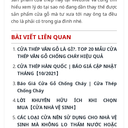
hiểu xem lý do tại sao nó đang dần thay thế được
sản phẩm cửa gỗ mà tư xưa tới nay ông ta đều
cho là phải có trong gia đình nhé.
BÀI VIẾT LIÊN QUAN
CỬA THÉP VÂN GỖ LÀ GÌ?. TOP 20 MẪU CỬA
THÉP VÂN GỖ CHỐNG CHÁY HIỆU QUẢ
CỬA THÉP HÀN QUỐC | BÁO GIÁ CẬP NHẬT
THÁNG【10/2021】
Báo Giá Cửa Gỗ Chống Cháy | Cửa Thép
Chống Cháy
LỜI KHUYÊN HỮU ÍCH KHI CHỌN
MUA【CỬA NHÀ VỆ SINH】
CÁC LOẠI CỬA NÊN SỬ DỤNG CHO NHÀ VỆ
SINH MÀ KHÔNG LO THẤM NƯỚC HOẶC