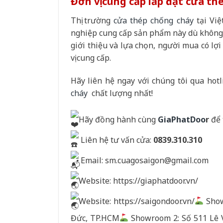
Đơn vị cung cấp lắp đặt cửa th
Thị trường
cửa thép chống cháy
tại Việ
nghiệp cung cấp sản phẩm này dù không 
giới thiệu và lựa chọn, người mua có lợ
vị cung cấp.
Hãy liên hệ ngay với chúng tôi qua hot
cháy
chất lượng nhất!
Hãy đồng hành cùng
GiaPhatDoo
r
để 
Liên hệ tư vấn cửa:
0839.310.310
Email:
sm.cuagosaigon@gmail.com
Website: https://giaphatdoor.vn/
Website: https://saigondoor.vn/
Show
Đức, TP.HCM
Showroom 2: Số 511 Lê 