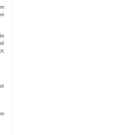
ẩm
ém
ảo
nổ
ợc
ơi
ểm