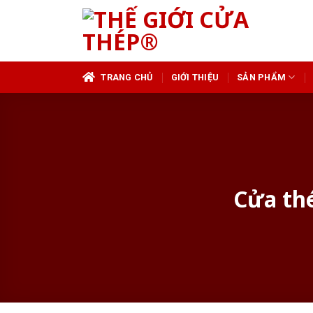
Skip
to
content
TRANG CHỦ
GIỚI THIỆU
SẢN PHẨM
Cửa thé