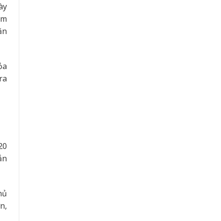
ày
ểm
ăn
ỏa
ra
20
ắn
hủ
n,