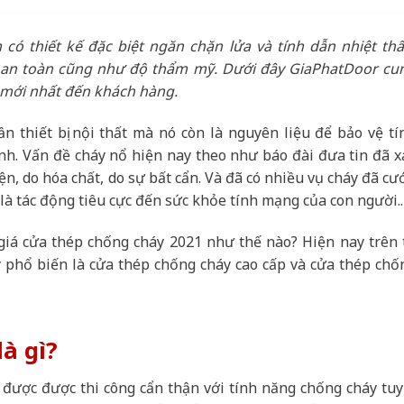
 có thiết kế đặc biệt ngăn chặn lửa và tính dẫn nhiệt thấ
 an toàn cũng như độ thẩm mỹ. Dưới đây GiaPhatDoor cu
mới nhất đến khách hàng.
n thiết bị nội thất mà nó còn là nguyên liệu để bảo vệ tí
nh. Vấn đề cháy nổ hiện nay theo như báo đài đưa tin đã x
ện, do hóa chất, do sự bất cẩn. Và đã có nhiều vụ cháy đã cư
 là tác động tiêu cực đến sức khỏe tính mạng của con người..
giá cửa thép chống cháy 2021 như thế nào? Hiện nay trên t
 phổ biến là cửa thép chống cháy cao cấp và cửa thép chố
à gì?
m được được thi công cẩn thận với tính năng chống cháy tuy