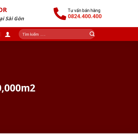
OR
Tư vấn bán hàng
0824.400.400
ại Sài Gòn
Tìm
kiếm:
00,000m2