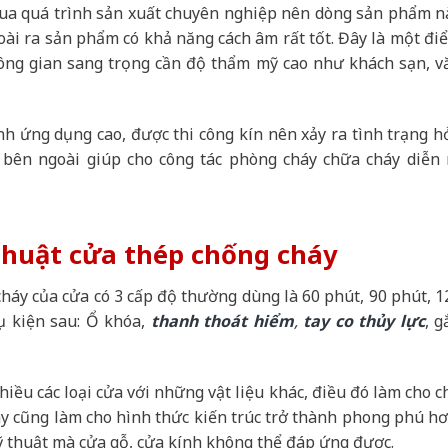
 qua quá trình sản xuất chuyên nghiệp nên dòng sản phẩm n
oài ra sản phẩm có khả năng cách âm rất tốt. Đây là một đi
ng gian sang trọng cần độ thẩm mỹ cao như khách sạn, v
h ứng dụng cao, được thi công kín nên xảy ra tình trạng h
bên ngoài giúp cho công tác phòng cháy chữa cháy diễn 
thuật cửa thép chống cháy
háy của cửa có 3 cấp độ thường dùng là 60 phút, 90 phút, 1
ụ kiện sau: Ổ khóa,
thanh thoát hiểm
,
tay co thủy lực
, g
hiều các loại cửa với những vật liệu khác, điều đó làm cho c
y cũng làm cho hình thức kiến trúc trở thành phong phú hơ
kỹ thuật mà cửa gỗ, cửa kính không thể đáp ứng được.