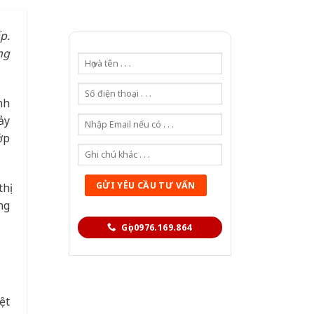
p.
ng
nh
ảy
ớp
hị
ng
Gọi 0976.169.864
ệt