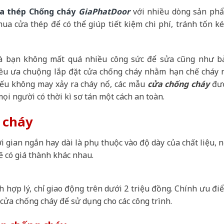
a thép
Chống cháy
GiaPhatDoor
với nhiều dòng sản ph
mua cửa thép để có thể giúp tiết kiệm chi phí, tránh tốn k
 mà bạn không mất quá nhiều công sức để sửa cũng như b
 đều ưa chuộng lắp đặt cửa chống cháy nhằm hạn chế cháy 
 nếu không may xảy ra cháy nổ, các mẫu
cửa chống cháy
đư
mọi người có thời kì sơ tán một cách an toàn.
 cháy
 gian ngắn hay dài là phụ thuộc vào độ dày của chất liệu, n
 có giá thành khác nhau.
 hợp lý, chỉ giao động trên dưới 2 triệu đồng. Chính ưu đi
cửa chống cháy để sử dụng cho các công trình.