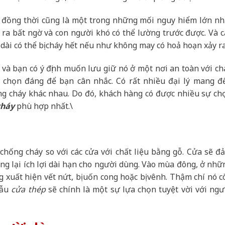
i đồng thời cũng là một trong những mối nguy hiểm lớn nh
ra bất ngờ và con người khó có thể lường trước được. Và c
 dài có thể bị cháy hết nếu như không may có hoả hoạn xảy ra
 và bạn có ý định muốn lưu giữ nó ở một nơi an toàn với ch
a chọn đáng để bạn cân nhắc. Có rất nhiều đại lý mang đ
g cháy khác nhau. Do đó, khách hàng có được nhiều sự ch
cháy
phù hợp nhất.\
 chống cháy so với các cửa với chất liệu bằng gỗ. Cửa sẽ đ
ng lại ích lợi dài hạn cho người dùng. Vào mùa đông, ở nhữ
 xuất hiện vết nứt, bị uốn cong hoặc bị vênh. Thậm chí nó c
mẫu
cửa thép
sẽ chính là một sự lựa chọn tuyệt vời với ngư