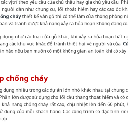
các vị trí theo yêu cầu của chủ thầu hay gia chủ yêu cầu. Ph
u người dân như chung cư, lối thoát hiểm hay các cao ốc kh
hống cháy
thiết kế vân gỗ thì có thể làm cửa thông phòng n
toàn và tránh được khả năng xảy ra hỏa hoạn không đáng có
 dụng như các loại cửa gỗ khác, khi xảy ra hỏa hoạn bất n
ng các khu vực khác để tránh thiệt hại về người và của.
C
àn hảo nếu bạn muốn có một không gian an toàn khi có xảy 
ép chống cháy
g dụng nhiều trong các dự án lớn nhỏ khác nhau tại chung c
 Phần lớn được sử dụng cho lối cầu thang thoát hiểm và có c
ó khả năng chống cháy rất cao, chịu nhiệt lên đến 60 phút, 
sử dụng của mỗi khách hàng. Các công trình có đặc tính riê
 hợp