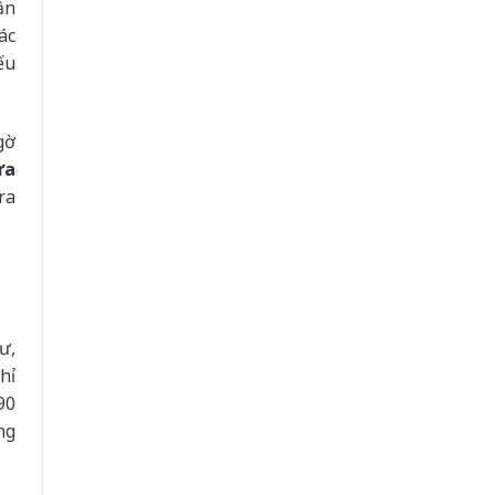
ần
ác
ếu
.
gờ
ửa
ra
ư,
hỉ
90
ng