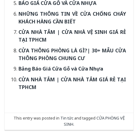
BÁO GIÁ CỬA GỖ VÀ CỬA NHỰA
NHỮNG THÔNG TIN VỀ CỬA CHỐNG CHÁY
KHÁCH HÀNG CẦN BIẾT
CỬA NHÀ TẮM | CỬA NHÀ VỆ SINH GIÁ RẺ
TẠI TPHCM
CỬA THÔNG PHÒNG LÀ GÌ?| 30+ MẪU CỬA
THÔNG PHÒNG CHUNG CƯ
Bảng Báo Giá Cửa Gỗ và Cửa Nhựa
CỬA NHÀ TẮM | CỬA NHÀ TẮM GIÁ RẺ TẠI
TPHCM
This entry was posted in
Tin tức
and tagged
CỬA PHÒNG VỆ
SINH
.