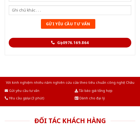
Gọi 0976.169.864
Với kinh nghiệm nhiêu năm nghiên cứu cửa theo tiêu chuẩn công nghệ Châu
Âu.Chúng tôi tự tin là nhà sản xuất & cung cấp hàng đầu tại Việt Nam!
Gửi yêu cầu tư vấn
Tải báo giá tổng hợp
Yêu cầu gọi lại (3 phút)
Dành cho đại lý
ĐỐI TÁC KHÁCH HÀNG