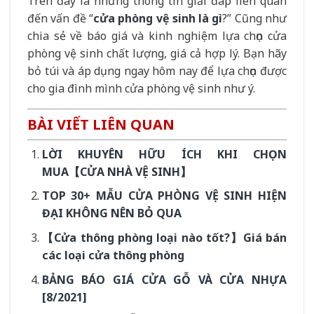
Trên đây là những thông tin giải đáp liên quan
đến vấn đề “
cửa phòng vệ sinh là gì
?” Cũng như
chia sẻ về báo giá và kinh nghiệm lựa chọn cửa
phòng vệ sinh chất lượng, giá cả hợp lý. Bạn hãy
bỏ túi và áp dụng ngay hôm nay để lựa chọn được
cho gia đình mình cửa phòng vệ sinh như ý.
BÀI VIẾT LIÊN QUAN
LỜI KHUYÊN HỮU ÍCH KHI CHỌN
MUA【CỬA NHÀ VỆ SINH】
TOP 30+ MẪU CỬA PHÒNG VỆ SINH HIỆN
ĐẠI KHÔNG NÊN BỎ QUA
【Cửa thông phòng loại nào tốt?】Giá bán
các loại cửa thông phòng
BẢNG BÁO GIÁ CỬA GỖ VÀ CỬA NHỰA
[8/2021]