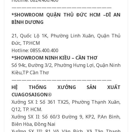
Hotline: 0824.400.400
————————————————————
*SHOWROOM QUẬN THỦ ĐỨC HCM –DĨ AN
BÌNH DƯƠNG
21, Quốc Lộ 1K, Phường Linh Xuân, Quận Thủ
Đức, TP.HCM
Hotline: 0855.400.400
*SHOWROOM NINH KIỀU – CẦN THƠ
Số 94c, Đường 3/2, Phường Hưng Lợi, Quận Ninh
Kiều,TP Cần Thơ
————————————————————
HỆ THỐNG XƯỞNG SẢN XUẤT
CUAGOSAIGON®
Xưởng SX I: Số 361 TX25, Phường Thạnh Xuân,
Q12, TP. HCM.
Xưởng SX II: Số 60/3 Đường 9, KP2, P.An Bình,
Biên Hòa, Đồng Nai
Xưởng SX III: 81 Võ Văn Bích, Xã Tân Thạnh