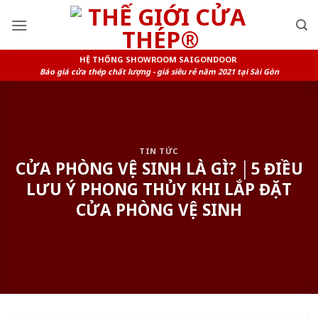
Skip
to
content
HỆ THỐNG SHOWROOM SAIGONDOOR
Báo giá cửa thép chất lượng - giá siêu rẻ năm 2021 tại Sài Gòn
TIN TỨC
CỬA PHÒNG VỆ SINH LÀ GÌ? │5 ĐIỀU
LƯU Ý PHONG THỦY KHI LẮP ĐẶT
CỬA PHÒNG VỆ SINH