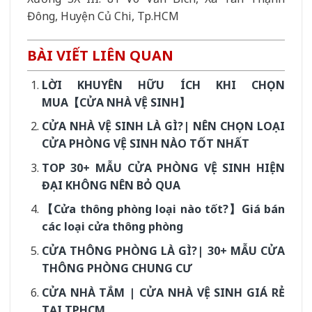
Đông, Huyện Củ Chi, Tp.HCM
BÀI VIẾT LIÊN QUAN
LỜI KHUYÊN HỮU ÍCH KHI CHỌN
MUA【CỬA NHÀ VỆ SINH】
CỬA NHÀ VỆ SINH LÀ GÌ?| NÊN CHỌN LOẠI
CỬA PHÒNG VỆ SINH NÀO TỐT NHẤT
TOP 30+ MẪU CỬA PHÒNG VỆ SINH HIỆN
ĐẠI KHÔNG NÊN BỎ QUA
【Cửa thông phòng loại nào tốt?】Giá bán
các loại cửa thông phòng
CỬA THÔNG PHÒNG LÀ GÌ?| 30+ MẪU CỬA
THÔNG PHÒNG CHUNG CƯ
CỬA NHÀ TẮM | CỬA NHÀ VỆ SINH GIÁ RẺ
TẠI TPHCM