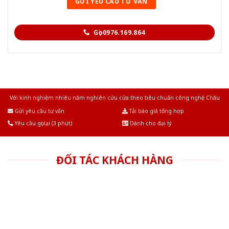
Gọi 0976.169.864
Với kinh nghiệm nhiêu năm nghiên cứu cửa theo tiêu chuẩn công nghệ Châu
Âu.Chúng tôi tự tin là nhà sản xuất & cung cấp hàng đầu tại Việt Nam!
Gửi yêu cầu tư vấn
Tải báo giá tổng hợp
Yêu cầu gọi lại (3 phút)
Dành cho đại lý
ĐỐI TÁC KHÁCH HÀNG