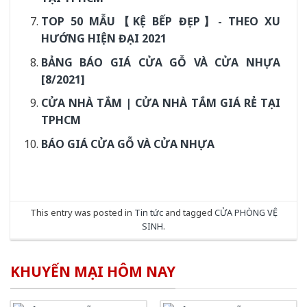
TOP 50 MẪU【KỆ BẾP ĐẸP】- THEO XU
HƯỚNG HIỆN ĐẠI 2021
BẢNG BÁO GIÁ CỬA GỖ VÀ CỬA NHỰA
[8/2021]
CỬA NHÀ TẮM | CỬA NHÀ TẮM GIÁ RẺ TẠI
TPHCM
BÁO GIÁ CỬA GỖ VÀ CỬA NHỰA
This entry was posted in
Tin tức
and tagged
CỬA PHÒNG VỆ
SINH
.
KHUYẾN MẠI HÔM NAY