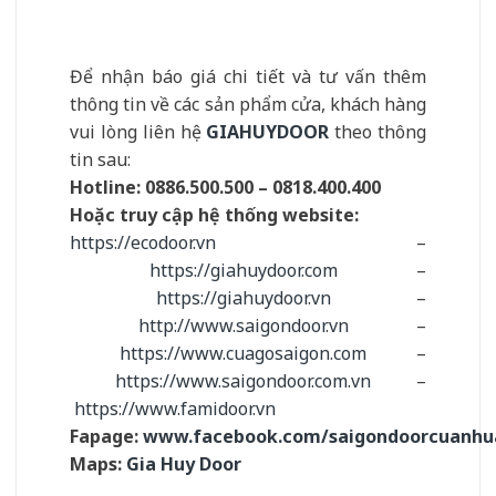
Để nhận báo giá chi tiết và tư vấn thêm
thông tin về các sản phẩm cửa, khách hàng
vui lòng liên hệ
GIAHUYDOOR
theo thông
tin sau:
Hotline:
0886.500.500 – 0818.400.400
Hoặc truy cập hệ thống website:
https://ecodoor.vn
–
https://giahuydoor.com
–
https://giahuydoor.vn
–
http://www.saigondoor.vn
–
https://www.cuagosaigon.com
–
https://www.saigondoor.com.vn
–
https://www.famidoor.vn
Fapage:
www.facebook.com/saigondoorcuanhu
Maps:
Gia Huy Door