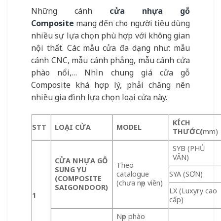
Những cánh
cửa nhựa gỗ
Composite
mang đến cho người tiêu dùng
nhiều sự lựa chọn phù hợp với không gian
nội thất. Các mẫu cửa đa dạng như: mẫu
cánh CNC, mẫu cánh phẳng, mẫu cánh cửa
phào nổi,… Nhìn chung giá cửa gỗ
Composite khá hợp lý, phải chăng nên
nhiều gia đình lựa chọn loại cửa này.
KÍCH
STT
LOẠI CỬA
MODEL
THƯỚC
(
mm)
SYB (PHỦ
VÂN)
CỬA NHỰA GỖ
Theo
SUNG YU
catalogue
SYA (SƠN)
(COMPOSITE
(chưa nẹp viền)
SAIGONDOOR)
LX (Luxyry cao
1
cấp)
Nẹp phào