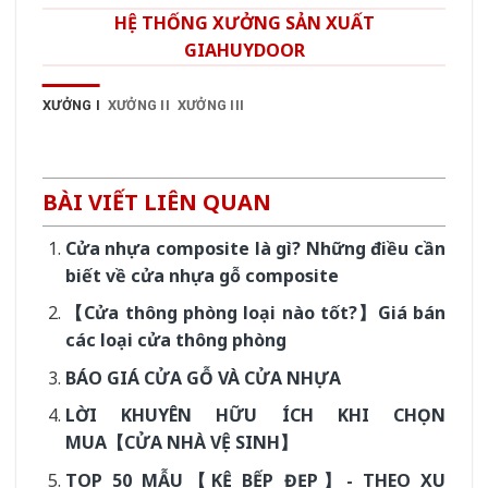
HỆ THỐNG XƯỞNG SẢN XUẤT
GIAHUYDOOR
XƯỞNG I
XƯỞNG II
XƯỞNG III
BÀI VIẾT LIÊN QUAN
Cửa nhựa composite là gì? Những điều cần
biết về cửa nhựa gỗ composite
【Cửa thông phòng loại nào tốt?】Giá bán
các loại cửa thông phòng
BÁO GIÁ CỬA GỖ VÀ CỬA NHỰA
LỜI KHUYÊN HỮU ÍCH KHI CHỌN
MUA【CỬA NHÀ VỆ SINH】
TOP 50 MẪU【KỆ BẾP ĐẸP】- THEO XU