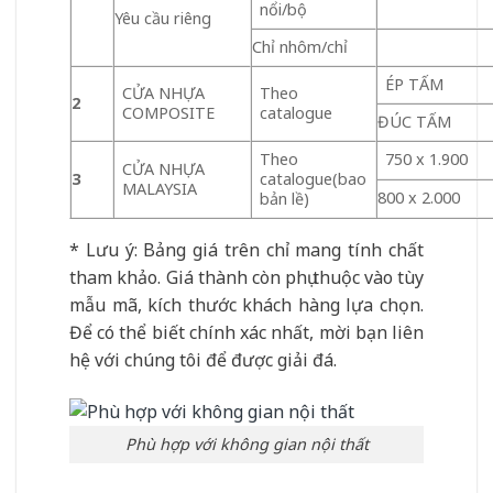
nổi/bộ
Yêu cầu riêng
Chỉ nhôm/chỉ
ÉP TẤM
CỬA NHỰA
Theo
2
COMPOSITE
catalogue
ĐÚC TẤM
Theo
750 x 1.900
CỬA NHỰA
3
catalogue(bao
MALAYSIA
800 x 2.000
bản lề)
* Lưu ý: Bảng giá trên chỉ mang tính chất
tham khảo. Giá thành còn phụ thuộc vào tùy
mẫu mã, kích thước khách hàng lựa chọn.
Để có thể biết chính xác nhất, mời bạn liên
hệ với chúng tôi để được giải đá.
Phù hợp với không gian nội thất