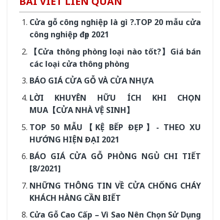
BÀI VIẾT LIÊN QUAN
Cửa gỗ công nghiệp là gì ?.TOP 20 mẫu cửa
công nghiệp đẹp 2021
【Cửa thông phòng loại nào tốt?】Giá bán
các loại cửa thông phòng
BÁO GIÁ CỬA GỖ VÀ CỬA NHỰA
LỜI KHUYÊN HỮU ÍCH KHI CHỌN
MUA【CỬA NHÀ VỆ SINH】
TOP 50 MẪU【KỆ BẾP ĐẸP】- THEO XU
HƯỚNG HIỆN ĐẠI 2021
BÁO GIÁ CỬA GỖ PHÒNG NGỦ CHI TIẾT
[8/2021]
NHỮNG THÔNG TIN VỀ CỬA CHỐNG CHÁY
KHÁCH HÀNG CẦN BIẾT
Cửa Gỗ Cao Cấp – Vì Sao Nên Chọn Sử Dụng