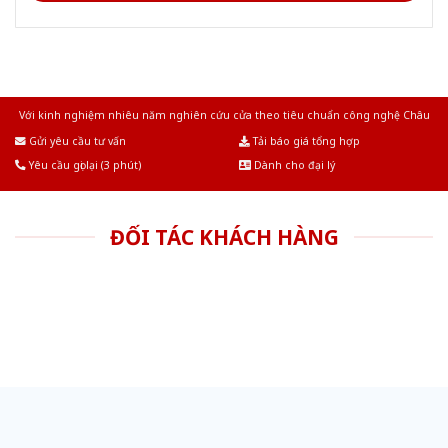
Với kinh nghiệm nhiêu năm nghiên cứu cửa theo tiêu chuẩn công nghệ Châu
Âu.Chúng tôi tự tin là nhà sản xuất & cung cấp hàng đầu tại Việt Nam!
Gửi yêu cầu tư vấn
Tải báo giá tổng hợp
Yêu cầu gọi lại (3 phút)
Dành cho đại lý
ĐỐI TÁC KHÁCH HÀNG