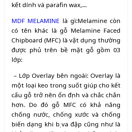
kết dính và parafin wax,…
MDF MELAMINE
là gì:Melamine còn
có tên khác là gỗ Melamine Faced
Chipboard (
MFC)
là vật dụng thường
được phủ trên bề mặt gỗ gồm 03
lớp:
– Lớp Overlay bên ngoài: Overlay là
một loại keo trong suốt giúp cho kết
cấu gỗ trở nên ổn định và chắc chắn
hơn. Do đó gỗ
MFC
có khả năng
chống nước, chống xước và chống
biến dạng khi bị va đập cũng như là