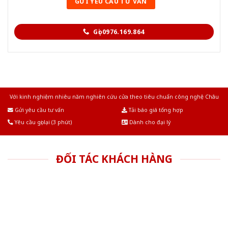
Gọi 0976.169.864
Với kinh nghiệm nhiêu năm nghiên cứu cửa theo tiêu chuẩn công nghệ Châu
Âu.Chúng tôi tự tin là nhà sản xuất & cung cấp hàng đầu tại Việt Nam!
Gửi yêu cầu tư vấn
Tải báo giá tổng hợp
Yêu cầu gọi lại (3 phút)
Dành cho đại lý
ĐỐI TÁC KHÁCH HÀNG