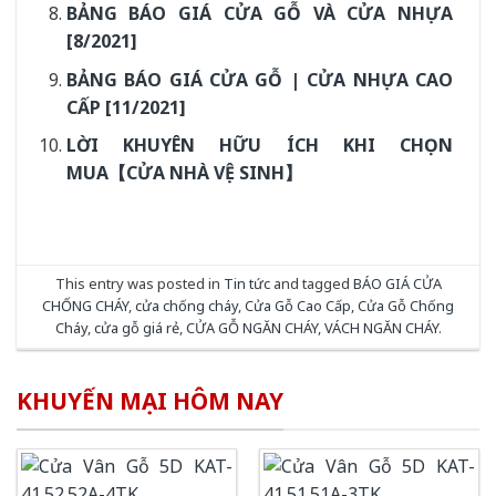
BẢNG BÁO GIÁ CỬA GỖ VÀ CỬA NHỰA
[8/2021]
BẢNG BÁO GIÁ CỬA GỖ | CỬA NHỰA CAO
CẤP [11/2021]
LỜI KHUYÊN HỮU ÍCH KHI CHỌN
MUA【CỬA NHÀ VỆ SINH】
This entry was posted in
Tin tức
and tagged
BÁO GIÁ CỬA
CHỐNG CHÁY
,
cửa chống cháy
,
Cửa Gỗ Cao Cấp
,
Cửa Gỗ Chống
Cháy
,
cửa gỗ giá rẻ
,
CỬA GỖ NGĂN CHÁY
,
VÁCH NGĂN CHÁY
.
KHUYẾN MẠI HÔM NAY