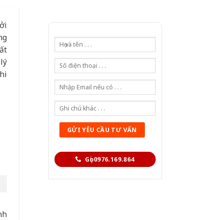
ởi
ng
ất
lý
hi
Gọi 0976.169.864
nh