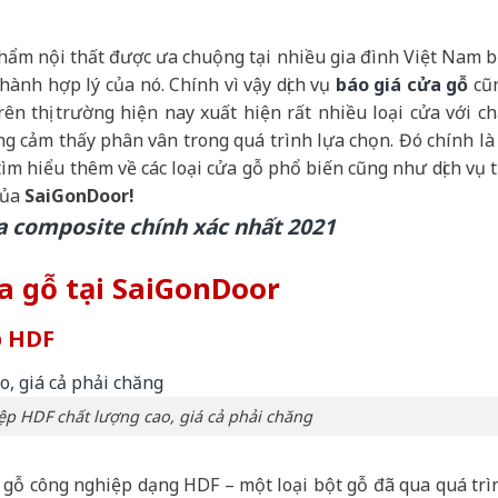
hẩm nội thất được ưa chuộng tại nhiều gia đình Việt Nam b
hành hợp lý của nó. Chính vì vậy dịch vụ
báo giá cửa gỗ
cũ
n thị trường hiện nay xuất hiện rất nhiều loại cửa với ch
 cảm thấy phân vân trong quá trình lựa chọn. Đó chính là 
ìm hiểu thêm về các loại cửa gỗ phổ biến cũng như dịch vụ t
của
SaiGonDoor!
a composite chính xác nhất 2021
ửa gỗ tại SaiGonDoor
p HDF
p HDF chất lượng cao, giá cả phải chăng
ừ gỗ công nghiệp dạng HDF – một loại bột gỗ đã qua quá trì