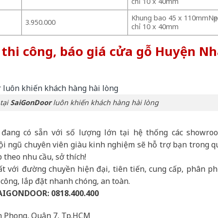
chỉ 10 x 40mm
Khung bao 45 x 110mmNẹ
3.950.000
chỉ 10 x 40mm
 thi công, báo giá cửa gỗ Huyện N
tại
SaiGonDoor
luôn khiến khách hàng hài lòng
 đang có sẵn với số lượng lớn tại hệ thống các showro
ội ngũ chuyên viên giàu kinh nghiệm sẽ hỗ trợ bạn trong q
 theo nhu cầu, sở thích!
t với đường chuyền hiện đại, tiên tiến, cung cấp, phân ph
công, lắp đặt nhanh chóng, an toàn.
SAIGONDOOR:
0818.400.400
ân Phong, Quận 7, Tp.HCM