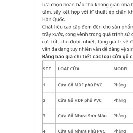
lựa chọn hoàn hảo cho không gian nhà b
tấm, sấy kết hợp với kĩ thuật ép chân 
Hàn Quốc.
Chất liệu cao cấp đem đến cho sản phẩ
trầy xước, cong vênh trong quá trình sử
cực tốt, chịu được nhiệt, tăng giá trị v
văn đa dạng tuy nhiên vẫn dễ dàng vệ si
Bảng báo giá chi tiết các loại cửa gỗ
STT
LOA
̣I CỬA
MODEL
1
Cửa Gỗ MDF phủ PVC
Phẳng
2
Cửa Gỗ HDF phủ PVC
Phẳng
3
Cửa Gỗ Nhựa Sơn Màu
Phẳng
4
Cửa Gỗ Nhựa Phủ PVC
Phẳng