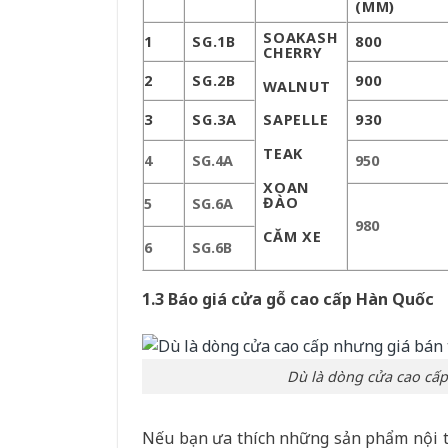
(MM)
SOAK
ASH
1
SG.1B
800
CHERRY
2
SG.2B
900
WALNUT
3
SG.3A
930
SAPELLE
TEAK
4
SG.4A
950
XOAN
ĐÀO
5
SG.6A
980
CĂM XE
6
SG.6B
1.3 Báo giá cửa gỗ cao cấp Hàn Quốc
Dù là dòng cửa cao cấp
Nếu bạn ưa thích những sản phẩm nội th