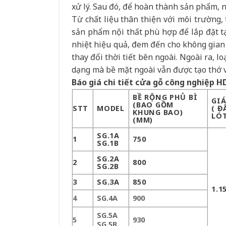
xử lý. Sau đó, để hoàn thành sản phẩm, n
Từ chất liệu thân thiện với môi trường, 
sản phẩm nội thất phù hợp để lắp đặt t
nhiệt hiệu quả, đem đến cho không gian 
thay đổi thời tiết bên ngoài. Ngoài ra, l
dạng mà bề mặt ngoài vẫn được tạo thớ 
Báo giá chi tiết cửa gỗ công nghiệp H
BỀ RỘNG PHỦ BÌ
GI
(BAO GỒM
STT
MODEL
( Đ
KHUNG BAO)
LÓT
(MM)
SG.1A
1
750
SG.1B
SG.2A
2
800
SG.2B
3
SG.3A
850
1.1
4
SG.4A
900
SG.5A
5
930
SG.5B