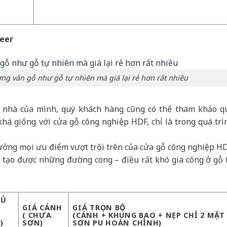
neer
g vân gỗ như gỗ tự nhiên mà giá lại rẻ hơn rất nhiều
 nhà của mình, quý khách hàng cũng có thể tham khảo q
há giống với cửa gỗ công nghiệp HDF, chỉ là trong quá trì
ưởng mọi ưu điểm vượt trội trên của cửa gỗ công nghiệp HD
ể tạo được những đường cong – điều rất khó gia công ở gỗ 
Ủ
GIÁ CÁNH
GIÁ TRỌN BỘ
( CHƯA
(CÁNH + KHUNG BAO + NẸP CHỈ 2 MẶT
)
SƠN)
SƠN PU HOÀN CHỈNH)