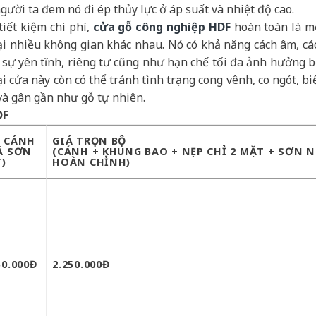
gười ta đem nó đi ép thủy lực ở áp suất và nhiệt độ cao.
tiết kiệm chi phí,
cửa gỗ công nghiệp HDF
hoàn toàn là m
ại nhiều không gian khác nhau. Nó có khả năng cách âm, cá
sự yên tĩnh, riêng tư cũng như hạn chế tối đa ảnh hưởng b
oại cửa này còn có thể tránh tình trạng cong vênh, co ngót, bi
và gân gần như gỗ tự nhiên.
DF
Á CÁNH
GIÁ TRỌN BỘ
Ã SƠN
(CÁNH + KHUNG BAO + NẸP CHỈ 2 MẶT + SƠN N
)
HOÀN CHỈNH)
50.000Đ
2.250.000Đ