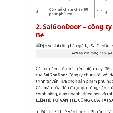
Cửa gỗ chậm cháy 60
5
Phẳng
phút phủ PVC
2. SaiGonDoor – công ty
Bè
Dịch vụ thi công báo giá 
Cả ba dòng cửa kể trên hiện nay đều
của
SaiGonDoor.
Công ty chúng tôi với đ
trình tư vấn, lựa chọn sản phẩm phù hợp
Các mẫu cửa đều được gia công, sản xuấ
chính hãng, giao nhanh, đúng hẹn và thi 
LIÊN HỆ TƯ VẤN THI CÔNG CỬA TẠI 
Địa chỉ: 511 Lê Văn Lương, Phường T