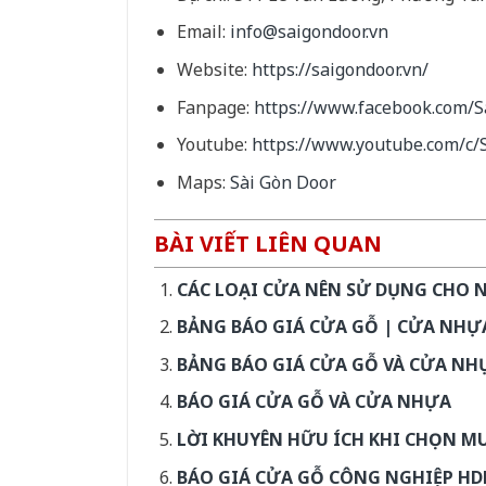
Email:
info@saigondoor.vn
Website:
https://saigondoor.vn/
Fanpage:
https://www.facebook.com/
Youtube:
https://www.youtube.com/
Maps:
Sài Gòn Door
BÀI VIẾT LIÊN QUAN
CÁC LOẠI CỬA NÊN SỬ DỤNG CHO 
BẢNG BÁO GIÁ CỬA GỖ | CỬA NHỰA
BẢNG BÁO GIÁ CỬA GỖ VÀ CỬA NHỰ
BÁO GIÁ CỬA GỖ VÀ CỬA NHỰA
LỜI KHUYÊN HỮU ÍCH KHI CHỌN 
BÁO GIÁ CỬA GỖ CÔNG NGHIỆP HD