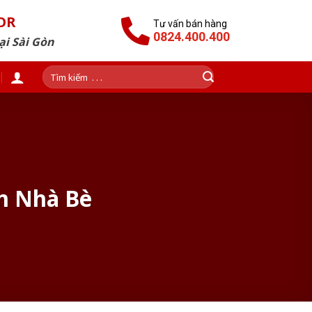
OR
Tư vấn bán hàng
0824.400.400
ại Sài Gòn
Tìm
kiếm:
ện Nhà Bè