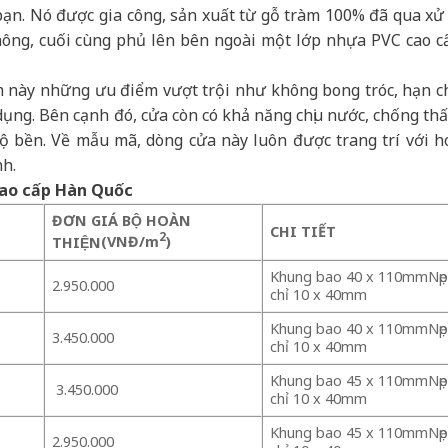
ạn. Nó được gia công, sản xuất từ gỗ tràm 100% đã qua xử 
không, cuối cùng phủ lên bên ngoài một lớp nhựa PVC cao c
m này những ưu điểm vượt trội như không bong tróc, hạn c
 dụng. Bên cạnh đó, cửa còn có khả năng chịu nước, chống th
ề độ bền. Về mẫu mã, dòng cửa này luôn được trang trí với h
nh.
 cao cấp Hàn Quốc
ĐƠN GIÁ BỘ HOÀN
CHI TIẾT
2
THIỆN
(VNĐ/m
)
Khung bao 40 x 110mmNẹ
2.950.000
chỉ 10 x 40mm
Khung bao 40 x 110mmNẹ
3.450.000
chỉ 10 x 40mm
Khung bao 45 x 110mmNẹ
3.450.000
chỉ 10 x 40mm
Khung bao 45 x 110mmNẹ
2.950.000