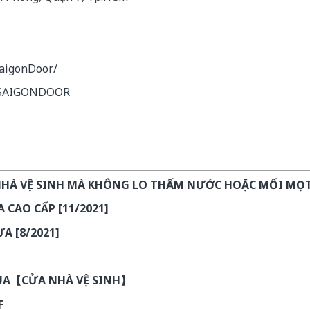
SaigonDoor/
c/SAIGONDOOR
NHÀ VỆ SINH MÀ KHÔNG LO THẤM NƯỚC HOẶC MỐI MỌ
 CAO CẤP [11/2021]
A [8/2021]
MUA【CỬA NHÀ VỆ SINH】
F