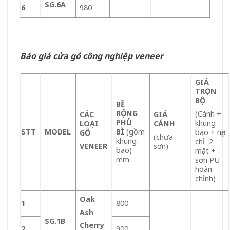
SG.6A
6
980
Báo giá cửa gỗ công nghiệp veneer
GIÁ
TRỌN
BỘ
BỀ
RỘNG
(Cánh +
CÁC
GIÁ
PHỦ
khung
LOẠI
CÁNH
STT
MODEL
BÌ
(gồm
bao + nẹp
GỖ
(chưa
khung
chỉ 2
VENEER
sơn)
bao)
mặt +
mm
sơn PU
hoàn
chỉnh)
Oak
1
800
Ash
SG.1B
Cherry
2
900