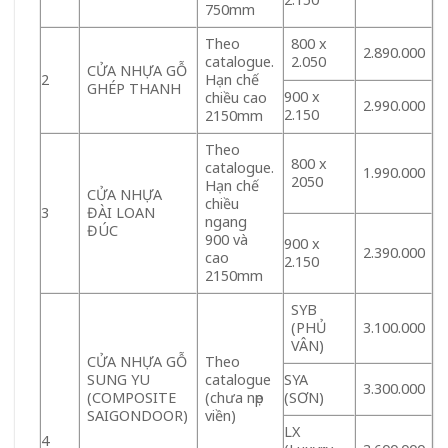
750mm
Theo
800 x
2.890.000
catalogue.
2.050
CỬA NHỰA GỖ
2
Hạn chế
GHÉP THANH
900 x
chiều cao
2.990.000
2.150
2150mm
Theo
800 x
catalogue.
1.990.000
2050
Hạn chế
CỬA NHỰA
chiều
3
ĐÀI LOAN
ngang
ĐÚC
900 và
900 x
2.390.000
cao
2.150
2150mm
SYB
(PHỦ
3.100.000
VÂN)
CỬA NHỰA GỖ
Theo
SUNG YU
catalogue
SYA
3.300.000
(COMPOSITE
(chưa nẹp
(SƠN)
SAIGONDOOR)
viền)
LX
4