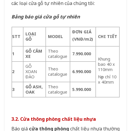
các loại cửa gỗ tự nhiên của chúng tôi:
Bảng báo giá cửa gỗ tự nhiên
ĐƠN GIÁ
LOẠI
STT
MODEL
CHI TIẾT
GỖ
(VNĐ/m
2
)
GỖ CĂM
Theo
1
7.990.000
XE
catalogue
Khung
bao 40 x
GỖ
Theo
110mm
2
XOAN
6.990.000
catalogue
ĐÀO
Nẹp chỉ 10
x 40mm
GỖ ASH,
Theo
3
5.990.000
OAK
catalogue
3.2. Cửa thông phòng chất liệu nhựa
Báo giá
cửa thông phòng
chất liệu nhựa thường