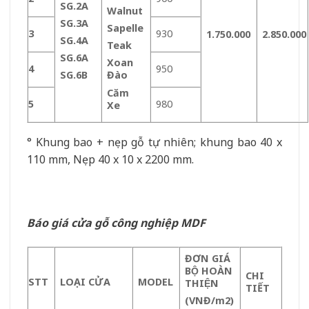
SG.2A
Walnut
SG.3A
Sapelle
3
930
1.750.000
2.850.000
SG.4A
Teak
SG.6A
Xoan
4
950
SG.6B
Đào
Căm
5
980
Xe
° Khung bao + nẹp gỗ tự nhiên; khung bao 40 x
110 mm, Nẹp 40 x 10 x 2200 mm.
Báo giá cửa gỗ công nghiệp MDF
ĐƠN GIÁ
BỘ HOÀN
CHI
STT
LOẠI CỬA
MODEL
THIỆN
TIẾT
(VNĐ/m
2
)