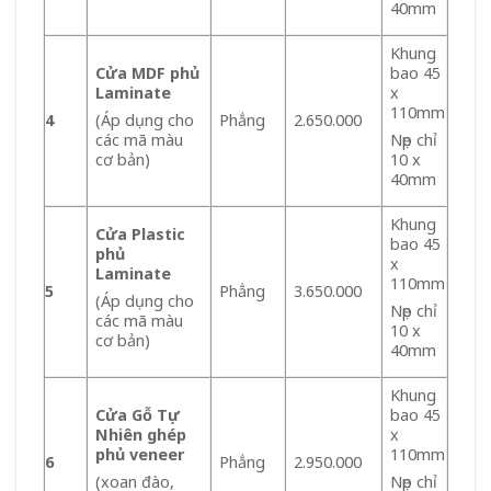
40mm
Khung
Cửa MDF phủ
bao 45
Laminate
x
110mm
4
Phẳng
2.650.000
(Áp dụng cho
các mã màu
Nẹp chỉ
cơ bản)
10 x
40mm
Khung
Cửa Plastic
bao 45
phủ
x
Laminate
110mm
5
Phẳng
3.650.000
(Áp dụng cho
Nẹp chỉ
các mã màu
10 x
cơ bản)
40mm
Khung
Cửa Gỗ Tự
bao 45
Nhiên ghép
x
phủ veneer
110mm
6
Phẳng
2.950.000
(xoan đào,
Nẹp chỉ