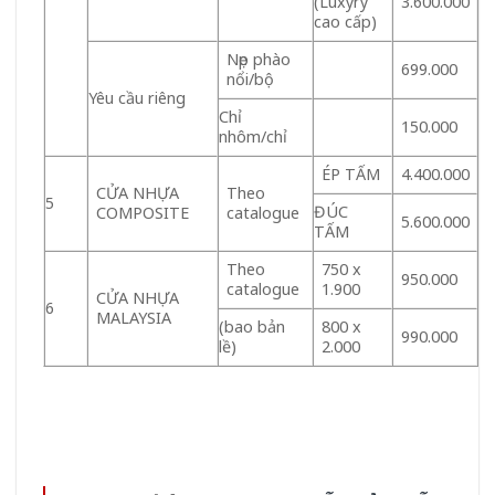
(Luxyry
3.600.000
cao cấp)
Nẹp phào
699.000
nổi/bộ
Yêu cầu riêng
Chỉ
150.000
nhôm/chỉ
ÉP TẤM
4.400.000
CỬA NHỰA
Theo
5
ĐÚC
COMPOSITE
catalogue
5.600.000
TẤM
Theo
750 x
950.000
catalogue
1.900
CỬA NHỰA
6
MALAYSIA
(bao bản
800 x
990.000
lề)
2.000