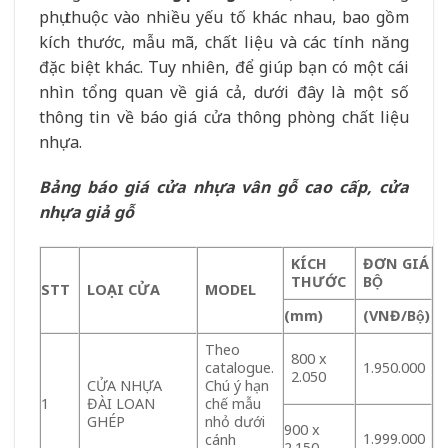
phụ thuộc vào nhiều yếu tố khác nhau, bao gồm
kích thước, mẫu mã, chất liệu và các tính năng
đặc biệt khác. Tuy nhiên, để giúp bạn có một cái
nhìn tổng quan về giá cả, dưới đây là một số
thông tin về báo giá cửa thông phòng chất liệu
nhựa.
Bảng báo giá cửa nhựa vân gỗ cao cấp, cửa
nhựa giả gỗ
KÍCH
ĐƠN GIÁ
THƯỚC
BỘ
STT
LOẠI CỬA
MODEL
(mm)
(VNĐ/Bộ)
Theo
800 x
catalogue.
1.950.000
2.050
CỬA NHỰA
Chú ý hạn
1
ĐÀI LOAN
chế mẫu
GHÉP
nhỏ dưới
900 x
1.999.000
cánh
2.150