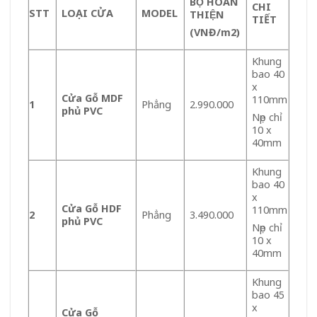
BỘ HOÀN
CHI
STT
LOẠI CỬA
MODEL
THIỆN
TIẾT
(VNĐ/m
2
)
Khung
bao 40
x
Cửa Gỗ MDF
110mm
1
Phẳng
2.990.000
phủ PVC
Nẹp chỉ
10 x
40mm
Khung
bao 40
x
Cửa Gỗ HDF
110mm
2
Phẳng
3.490.000
phủ PVC
Nẹp chỉ
10 x
40mm
Khung
bao 45
x
Cửa Gỗ