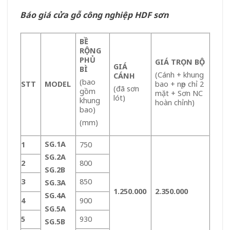
Báo giá cửa gỗ công nghiệp HDF sơn
BỀ
RỘNG
PHỦ
GIÁ TRỌN BỘ
GIÁ
BÌ
(Cánh + khung
CÁNH
(bao
STT
MODEL
bao + nẹp chỉ 2
(đã sơn
gồm
mặt + Sơn NC
lót)
khung
hoàn chỉnh)
bao)
(mm)
SG.1A
1
750
SG.2A
2
800
SG.2B
3
850
SG.3A
1.250.000
2.350.000
SG.4A
4
900
SG.5A
5
930
SG.5B