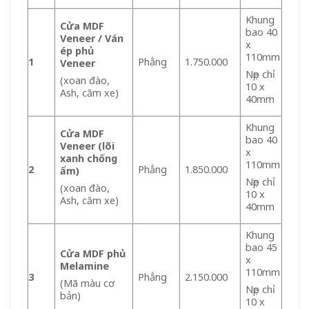
Khung
Cửa MDF
bao 40
Veneer / Ván
x
ép phủ
110mm
1
Phẳng
1.750.000
Veneer
Nẹp chỉ
(xoan đào,
10 x
Ash, căm xe)
40mm
Khung
Cửa MDF
bao 40
Veneer (lõi
x
xanh chống
110mm
2
Phẳng
1.850.000
ẩm)
Nẹp chỉ
(xoan đào,
10 x
Ash, căm xe)
40mm
Khung
bao 45
Cửa MDF phủ
x
Melamine
110mm
3
Phẳng
2.150.000
(Mã màu cơ
Nẹp chỉ
bản)
10 x