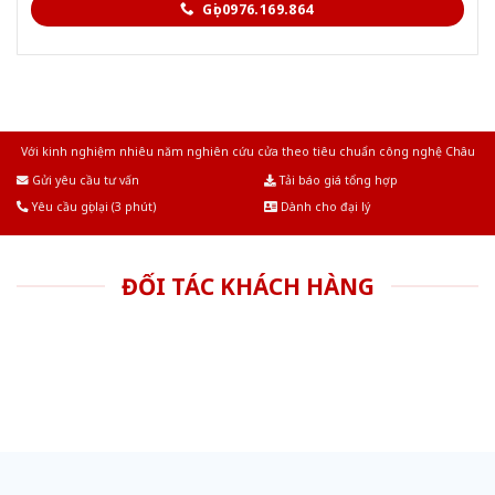
Gọi 0976.169.864
Với kinh nghiệm nhiêu năm nghiên cứu cửa theo tiêu chuẩn công nghệ Châu
Âu.Chúng tôi tự tin là nhà sản xuất & cung cấp hàng đầu tại Việt Nam!
Gửi yêu cầu tư vấn
Tải báo giá tổng hợp
Yêu cầu gọi lại (3 phút)
Dành cho đại lý
ĐỐI TÁC KHÁCH HÀNG