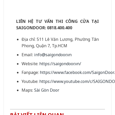
LIÊN HỆ TƯ VẤN THI CÔNG CỬA TẠI
SAIGONDOOR:
0818.400.400
Địa chỉ: 511 Lê Văn Lương, Phường Tân
Phong, Quận 7, Tp.HCM
Email:
info@saigondoor.vn
Website:
https://saigondoor.vn/
Fanpage:
https://www.facebook.com/SaigonDoor
Youtube:
https://www.youtube.com/c/SAIGOND
Maps:
Sài Gòn Door
BÀI VIẾT LIÊN QUAN