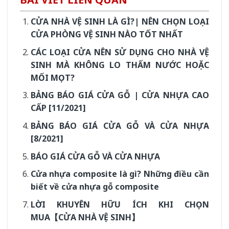
CỬA NHÀ VỆ SINH LÀ GÌ?| NÊN CHỌN LOẠI
CỬA PHÒNG VỆ SINH NÀO TỐT NHẤT
CÁC LOẠI CỬA NÊN SỬ DỤNG CHO NHÀ VỆ
SINH MÀ KHÔNG LO THẤM NƯỚC HOẶC
MỐI MỌT?
BẢNG BÁO GIÁ CỬA GỖ | CỬA NHỰA CAO
CẤP [11/2021]
BẢNG BÁO GIÁ CỬA GỖ VÀ CỬA NHỰA
[8/2021]
BÁO GIÁ CỬA GỖ VÀ CỬA NHỰA
Cửa nhựa composite là gì? Những điều cần
biết về cửa nhựa gỗ composite
LỜI KHUYÊN HỮU ÍCH KHI CHỌN
MUA【CỬA NHÀ VỆ SINH】