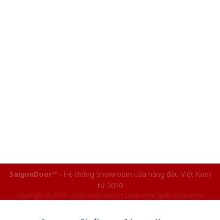
SaigonDoor™
- Hệ thống Showroom cửa hàng đầu Việt Nam
từ 2010
Copyright ⓒ 2010 – 2026 SaigonDoor™ | Đơn vị chủ quản SaigonDoor