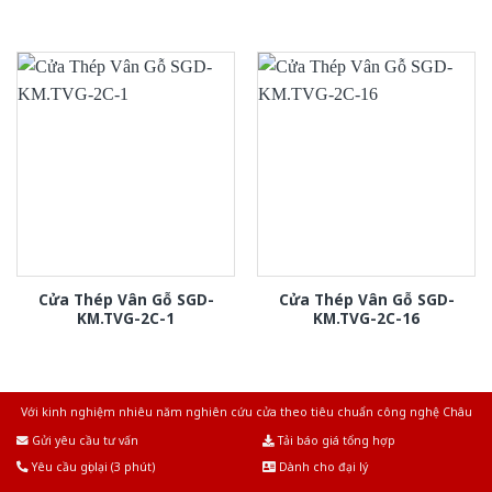
Cửa Thép Vân Gỗ SGD-
Cửa Thép Vân Gỗ SGD-
KM.TVG-2C-1
KM.TVG-2C-16
Với kinh nghiệm nhiêu năm nghiên cứu cửa theo tiêu chuẩn công nghệ Châu
Âu.Chúng tôi tự tin là nhà sản xuất & cung cấp hàng đầu tại Việt Nam!
Gửi yêu cầu tư vấn
Tải báo giá tổng hợp
Yêu cầu gọi lại (3 phút)
Dành cho đại lý