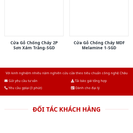
Cửa Gỗ Chống Cháy 2P
Cửa Gỗ Chống Cháy MDF
Sơn Xám Trắng-SGD
Melamine 1-SGD
Với kinh nghiệm nhiêu năm nghiên cứu cửa theo tiêu chuẩn công nghệ Châu
Âu.Chúng tôi tự tin là nhà sản xuất & cung cấp hàng đầu tại Việt Nam!
Gửi yêu cầu tư vấn
Tải báo giá tổng hợp
Yêu cầu gọi lại (3 phút)
Dành cho đại lý
ĐỐI TÁC KHÁCH HÀNG