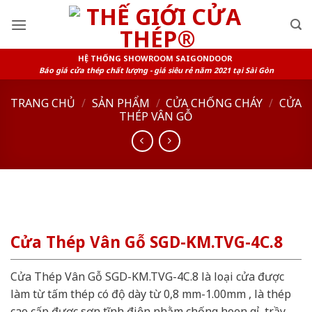
Skip
to
content
HỆ THỐNG SHOWROOM SAIGONDOOR
Báo giá cửa thép chất lượng - giá siêu rẻ năm 2021 tại Sài Gòn
TRANG CHỦ
/
SẢN PHẨM
/
CỬA CHỐNG CHÁY
/
CỬA
THÉP VÂN GỖ
Cửa Thép Vân Gỗ SGD-KM.TVG-4C.8
Cửa Thép Vân Gỗ SGD-KM.TVG-4C.8 là loại cửa được
làm từ tấm thép có độ dày từ 0,8 mm-1.00mm , là thép
cao cấp được sơn tĩnh điện nhằm chống hoen gỉ, trầy