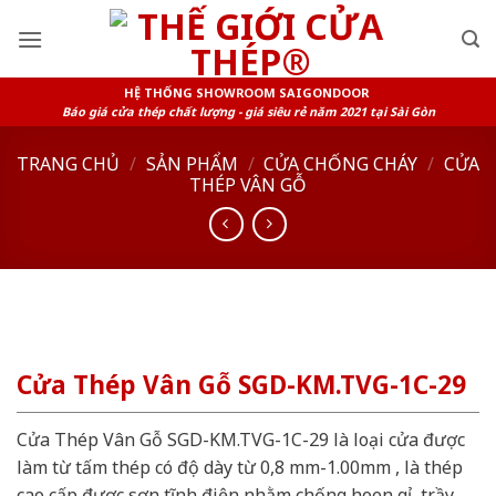
Skip
to
content
HỆ THỐNG SHOWROOM SAIGONDOOR
Báo giá cửa thép chất lượng - giá siêu rẻ năm 2021 tại Sài Gòn
TRANG CHỦ
/
SẢN PHẨM
/
CỬA CHỐNG CHÁY
/
CỬA
THÉP VÂN GỖ
Cửa Thép Vân Gỗ SGD-KM.TVG-1C-29
Cửa Thép Vân Gỗ SGD-KM.TVG-1C-29 là loại cửa được
làm từ tấm thép có độ dày từ 0,8 mm-1.00mm , là thép
cao cấp được sơn tĩnh điện nhằm chống hoen gỉ, trầy