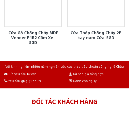
Cửa Gỗ Chống Cháy MDF
Cửa Thép Chống Cháy 2P
Veneer P1R2 Căm Xe-
tay nam Cửa-SGD
SGD
Với kinh nghiệm nhiêu năm nghiên cứu cửa theo tiêu chuẩn công nghệ Châu
Âu.Chúng tôi tự tin là nhà sản xuất & cung cấp hàng đầu tại Việt Nam!
Gửi yêu cầu tư vấn
Tải báo giá tổng hợp
Yêu cầu gọi lại (3 phút)
Dành cho đại lý
ĐỐI TÁC KHÁCH HÀNG