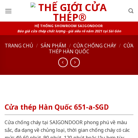
Skip
to
content
HỆ THỐNG SHOWROOM SAIGONDOOR
Báo giá cửa thép chất lượng - giá siêu rẻ năm 2021 tại Sài Gòn
TRANG CHỦ
/
SẢN PHẨM
/
CỬA CHỐNG CHÁY
/
CỬA
THÉP HÀN QUỐC
Cửa thép Hàn Quốc 651-a-SGD
Cửa chống cháy tại SAIGONDOOR phong phú về màu
sắc, đa dạng về chủng loại, thời gian chống cháy có các
mức độ 60 phút, 90 phút, 120 phút hoặc lâu hơn tùy