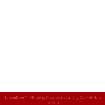
SaigonDoor™
- Hệ thống Showroom cửa hàng đầu Việt Nam
từ 2010