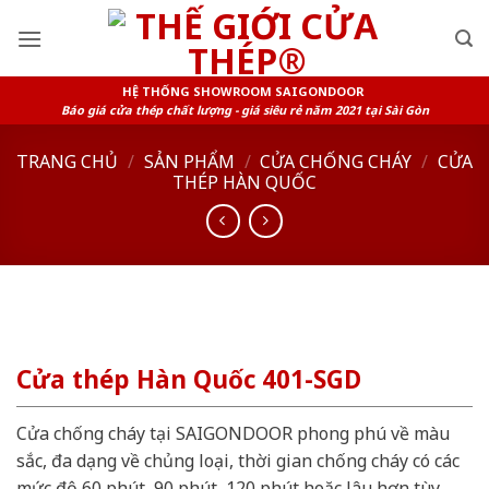
Skip
to
content
HỆ THỐNG SHOWROOM SAIGONDOOR
Báo giá cửa thép chất lượng - giá siêu rẻ năm 2021 tại Sài Gòn
TRANG CHỦ
/
SẢN PHẨM
/
CỬA CHỐNG CHÁY
/
CỬA
THÉP HÀN QUỐC
Cửa thép Hàn Quốc 401-SGD
Cửa chống cháy tại SAIGONDOOR phong phú về màu
sắc, đa dạng về chủng loại, thời gian chống cháy có các
mức độ 60 phút, 90 phút, 120 phút hoặc lâu hơn tùy