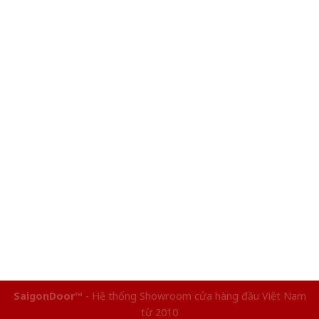
SaigonDoor™
- Hệ thống Showroom cửa hàng đầu Việt Nam
từ 2010