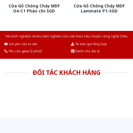
Cửa Gỗ Chống Cháy MDF
Cửa Gỗ Chống Cháy MDF
O4-C1 Phào chi-SGD
Laminate P1-SGD
Với kinh nghiệm nhiêu năm nghiên cứu cửa theo tiêu chuẩn công nghệ Châu
Âu.Chúng tôi tự tin là nhà sản xuất & cung cấp hàng đầu tại Việt Nam!
Gửi yêu cầu tư vấn
Tải báo giá tổng hợp
Yêu cầu gọi lại (3 phút)
Dành cho đại lý
ĐỐI TÁC KHÁCH HÀNG