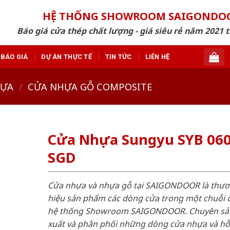
HỆ THỐNG SHOWROOM SAIGONDO
Báo giá cửa thép chất lượng - giá siêu rẻ năm 2021 t
BÁO GIÁ
DỰ ÁN THỰC TẾ
TIN TỨC
LIÊN HỆ
HỰA
/
CỬA NHỰA GỖ COMPOSITE
Cửa Nhựa Sungyu SYB 060
SGD
Cửa nhựa và nhựa gỗ tại SAIGONDOOR là thư
hiệu sản phẩm các dòng cửa trong một chuỗi 
hệ thống Showroom SAIGONDOOR. Chuyên sả
xuất và phân phối những dòng cửa nhựa và h