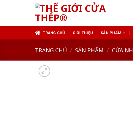
Skip
to
content
TRANG CHỦ
GIỚI THIỆU
SẢN PHẨM
TRANG CHỦ
/
SẢN PHẨM
/
CỬA N