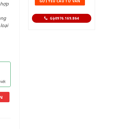
 hợp
àng
Gọi 0976.169.864
loại
hiết
N