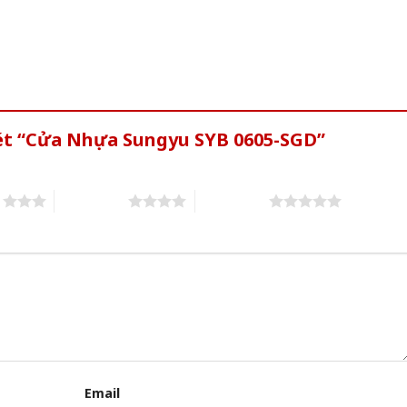
xét “Cửa Nhựa Sungyu SYB 0605-SGD”
s
4 of 5 stars
5 of 5 stars
Email