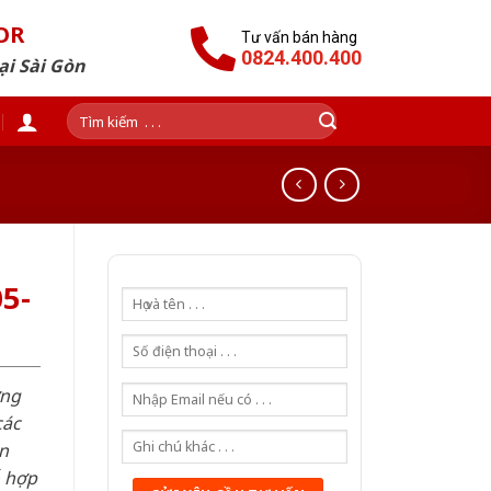
OR
Tư vấn bán hàng
0824.400.400
ại Sài Gòn
Tìm
kiếm:
5-
ơng
các
n
ỗ hợp