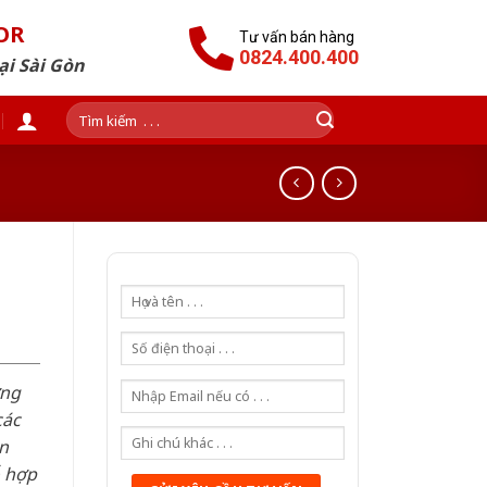
OR
Tư vấn bán hàng
0824.400.400
ại Sài Gòn
Tìm
kiếm:
n
ơng
các
n
ỗ hợp