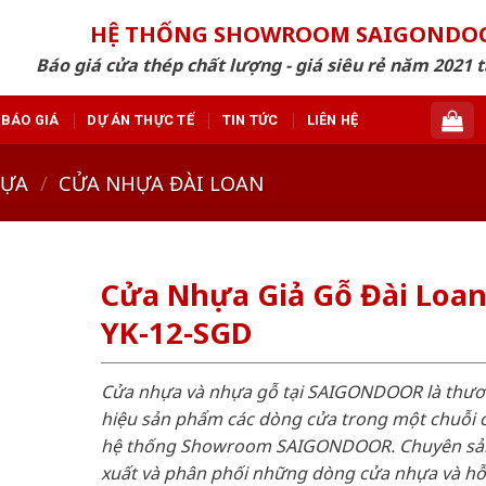
HỆ THỐNG SHOWROOM SAIGONDO
Báo giá cửa thép chất lượng - giá siêu rẻ năm 2021 t
BÁO GIÁ
DỰ ÁN THỰC TẾ
TIN TỨC
LIÊN HỆ
HỰA
/
CỬA NHỰA ĐÀI LOAN
Cửa Nhựa Giả Gỗ Đài Loa
YK-12-SGD
Cửa nhựa và nhựa gỗ tại SAIGONDOOR là thư
hiệu sản phẩm các dòng cửa trong một chuỗi 
hệ thống Showroom SAIGONDOOR. Chuyên sả
xuất và phân phối những dòng cửa nhựa và h