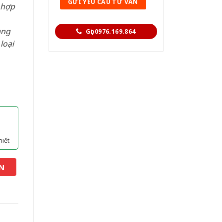
 hợp
àng
Gọi 0976.169.864
loại
hiết
N