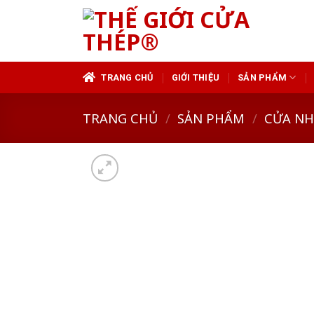
Skip
to
content
TRANG CHỦ
GIỚI THIỆU
SẢN PHẨM
TRANG CHỦ
/
SẢN PHẨM
/
CỬA N