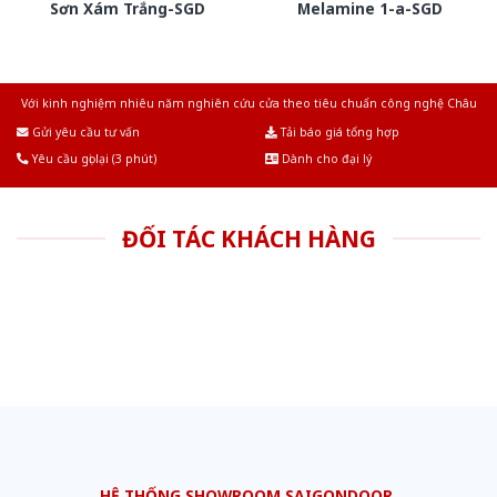
Sơn Xám Trắng-SGD
Melamine 1-a-SGD
Với kinh nghiệm nhiêu năm nghiên cứu cửa theo tiêu chuẩn công nghệ Châu
Âu.Chúng tôi tự tin là nhà sản xuất & cung cấp hàng đầu tại Việt Nam!
Gửi yêu cầu tư vấn
Tải báo giá tổng hợp
Yêu cầu gọi lại (3 phút)
Dành cho đại lý
ĐỐI TÁC KHÁCH HÀNG
HỆ THỐNG SHOWROOM SAIGONDOOR