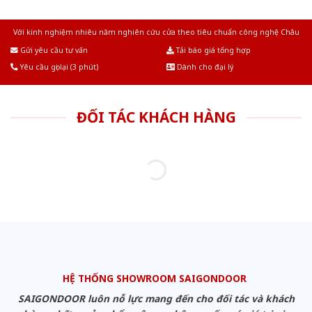
Với kinh nghiệm nhiêu năm nghiên cứu cửa theo tiêu chuẩn công nghệ Châu
Âu.Chúng tôi tự tin là nhà sản xuất & cung cấp hàng đầu tại Việt Nam!
Gửi yêu cầu tư vấn
Tải báo giá tổng hợp
Yêu cầu gọi lại (3 phút)
Dành cho đại lý
ĐỐI TÁC KHÁCH HÀNG
HỆ THỐNG SHOWROOM SAIGONDOOR
SAIGONDOOR luôn nỗ lực mang đến cho đối tác và khách