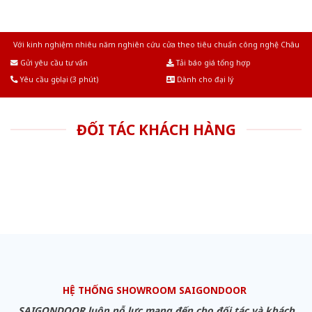
Với kinh nghiệm nhiêu năm nghiên cứu cửa theo tiêu chuẩn công nghệ Châu
Âu.Chúng tôi tự tin là nhà sản xuất & cung cấp hàng đầu tại Việt Nam!
Gửi yêu cầu tư vấn
Tải báo giá tổng hợp
Yêu cầu gọi lại (3 phút)
Dành cho đại lý
ĐỐI TÁC KHÁCH HÀNG
HỆ THỐNG SHOWROOM SAIGONDOOR
SAIGONDOOR luôn nỗ lực mang đến cho đối tác và khách