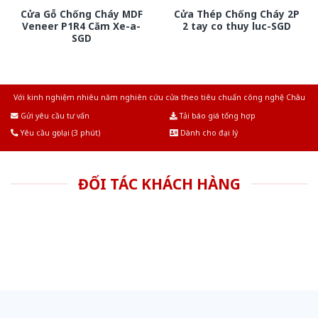
Cửa Gỗ Chống Cháy MDF
Cửa Thép Chống Cháy 2P
Veneer P1R4 Căm Xe-a-
2 tay co thuy luc-SGD
SGD
Với kinh nghiệm nhiêu năm nghiên cứu cửa theo tiêu chuẩn công nghệ Châu
Âu.Chúng tôi tự tin là nhà sản xuất & cung cấp hàng đầu tại Việt Nam!
Gửi yêu cầu tư vấn
Tải báo giá tổng hợp
Yêu cầu gọi lại (3 phút)
Dành cho đại lý
ĐỐI TÁC KHÁCH HÀNG