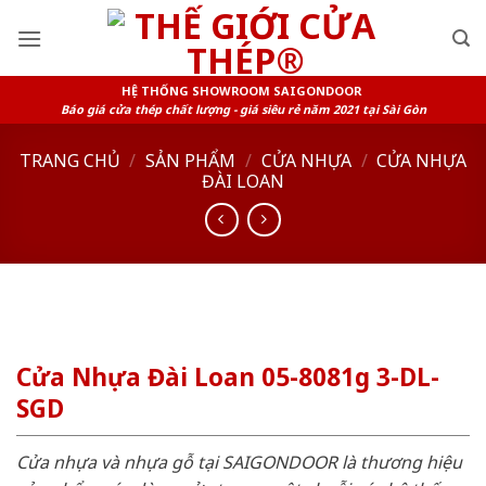
Skip
to
content
HỆ THỐNG SHOWROOM SAIGONDOOR
Báo giá cửa thép chất lượng - giá siêu rẻ năm 2021 tại Sài Gòn
TRANG CHỦ
/
SẢN PHẨM
/
CỬA NHỰA
/
CỬA NHỰA
ĐÀI LOAN
Cửa Nhựa Đài Loan 05-8081g 3-DL-
SGD
Cửa nhựa và nhựa gỗ tại SAIGONDOOR là thương hiệu