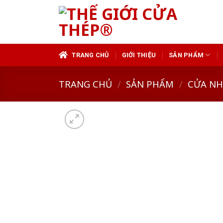
Skip
to
content
TRANG CHỦ
GIỚI THIỆU
SẢN PHẨM
TRANG CHỦ
/
SẢN PHẨM
/
CỬA N