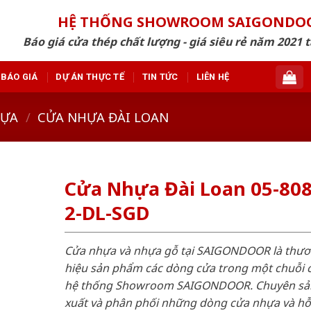
HỆ THỐNG SHOWROOM SAIGONDO
Báo giá cửa thép chất lượng - giá siêu rẻ năm 2021 t
BÁO GIÁ
DỰ ÁN THỰC TẾ
TIN TỨC
LIÊN HỆ
HỰA
/
CỬA NHỰA ĐÀI LOAN
Cửa Nhựa Đài Loan 05-80
2-DL-SGD
Cửa nhựa và nhựa gỗ tại SAIGONDOOR là thư
hiệu sản phẩm các dòng cửa trong một chuỗi 
hệ thống Showroom SAIGONDOOR. Chuyên sả
xuất và phân phối những dòng cửa nhựa và h