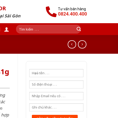
OR
Tư vấn bán hàng
0824.400.400
ại Sài Gòn
Tìm
kiếm:
81g
ơng
các
n
ỗ hợp