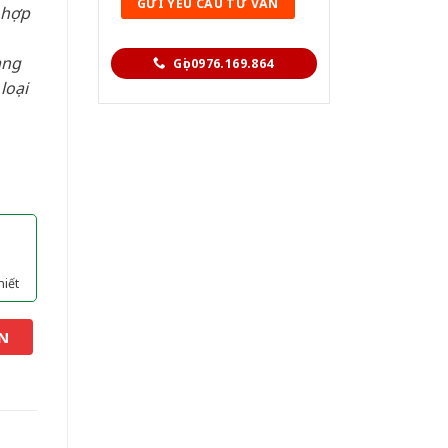
 hợp
àng
Gọi 0976.169.864
loại
hiết
N