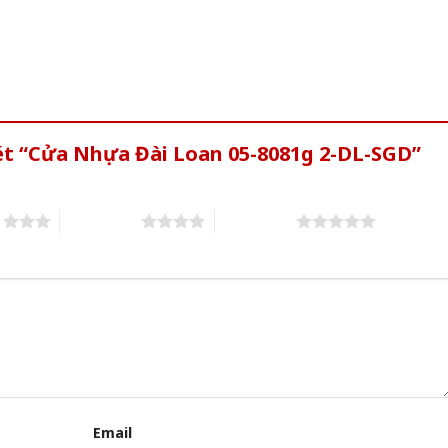
ét “Cửa Nhựa Đài Loan 05-8081g 2-DL-SGD”
s
4 of 5 stars
5 of 5 stars
Email