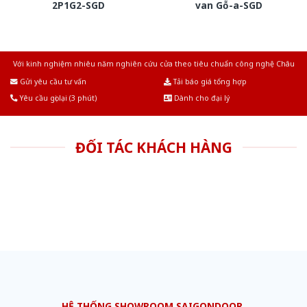
2P1G2-SGD
van Gỗ-a-SGD
Với kinh nghiệm nhiêu năm nghiên cứu cửa theo tiêu chuẩn công nghệ Châu
Âu.Chúng tôi tự tin là nhà sản xuất & cung cấp hàng đầu tại Việt Nam!
Gửi yêu cầu tư vấn
Tải báo giá tổng hợp
Yêu cầu gọi lại (3 phút)
Dành cho đại lý
ĐỐI TÁC KHÁCH HÀNG
HỆ THỐNG SHOWROOM SAIGONDOOR