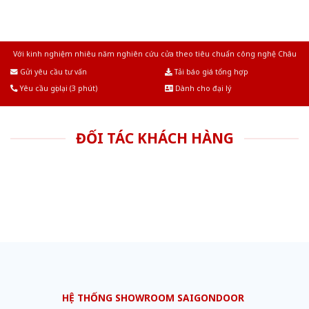
Với kinh nghiệm nhiêu năm nghiên cứu cửa theo tiêu chuẩn công nghệ Châu
Âu.Chúng tôi tự tin là nhà sản xuất & cung cấp hàng đầu tại Việt Nam!
Gửi yêu cầu tư vấn
Tải báo giá tổng hợp
Yêu cầu gọi lại (3 phút)
Dành cho đại lý
ĐỐI TÁC KHÁCH HÀNG
HỆ THỐNG SHOWROOM SAIGONDOOR