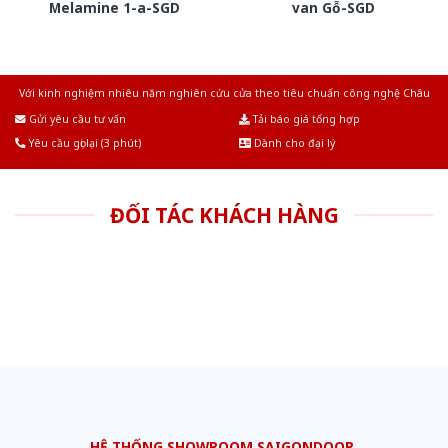
Melamine 1-a-SGD
van Gỗ-SGD
Với kinh nghiệm nhiêu năm nghiên cứu cửa theo tiêu chuẩn công nghệ Châu
Âu.Chúng tôi tự tin là nhà sản xuất & cung cấp hàng đầu tại Việt Nam!
Gửi yêu cầu tư vấn
Tải báo giá tổng hợp
Yêu cầu gọi lại (3 phút)
Dành cho đại lý
ĐỐI TÁC KHÁCH HÀNG
HỆ THỐNG SHOWROOM SAIGONDOOR